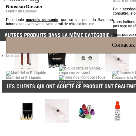
Suivre un Do
Nouveau Dossier
Pour
accéder
Ouvrir un Dossier
consulter, le 
Pour toute
nouvelle demande
, que ce soit pour du Sav, une
Nous traiton
information avant vente, votre droit de rétractation, etc
pas reçu de r
AUTRES PRODUITS DANS LA MÊME CATÉGORIE :
Vous pouvez ég
Contactez 
Le Blog
E-
Cigarette et Santé
Tous
Matériel et E-Liquide
Découvrir la 
nos Concours
LES CLIENTS QUI ONT ACHETÉ CE PRODUIT ONT ÉGALEME