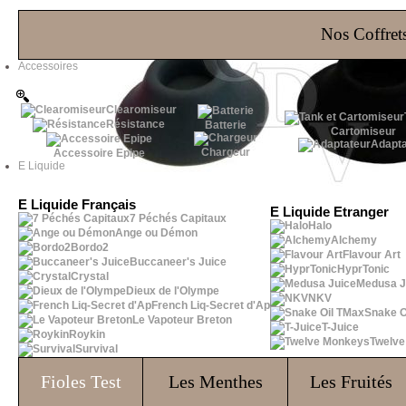
Les Bons Plans
Nos Coffrets
Accessoires
Clearomiseur
Résistance
Batterie
Cartomiseur
Adapta
Chargeur
Accessoire Epipe
E Liquide
E Liquide Français
E Liquide Etranger
7 Péchés Capitaux
Halo
Ange ou Démon
Alchemy
Bordo2
Flavour Art
Buccaneer's Juice
HyprTonic
Crystal
Medusa J
Dieux de l'Olympe
NKV
French Liq-Secret d'Ap
Snake O
Le Vapoteur Breton
T-Juice
Roykin
Twelv
Survival
Fioles
Test
Les Menthes
Les Fruités