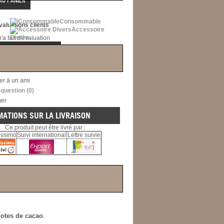
Consommable
valuations clients
Accessoire
Divers
a fait d'évaluation
CRIRE UN COMMENTAIRE
ger sur Facebook
er à un ami
 question
(0)
mer
MATIONS SUR LA LIVRAISON
Ce produit peut être livré par :
issimo
Suivi international
Lettre suivie
otes de cacao
.