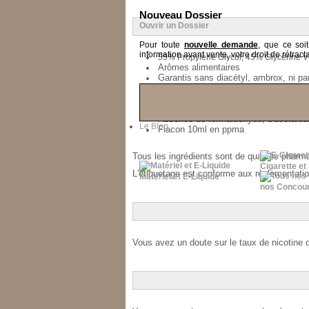
Nouveau Dossier
Ouvrir un Dossier
Pour toute
nouvelle demande
, que ce soi
information avant vente, votre droit de rétracta
55% Propylène Glycol, 45% Glycérine V
Arômes alimentaires
Garantis sans diacétyl, ambrox, ni p
Eau pure
Alcool
Nicotine
Absence de formaldéhyde, d'acétaldéh
Le Blog
Flacon 10ml en ppma
​Tous les ingrédients sont de qualités pharm
Cigarette et
L'étiquetage est conforme aux règlementatio
Matériel et E-Liquide
nos Concou
Vous avez un doute sur le taux de nicotine 