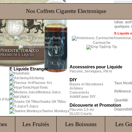
Nos Coffrets Cigarette Electronique
Prime 15 
tabac auth
quelques 
E-Liquide 
Tank et
Atomiseur,
e
Cartomiseur
Cartouche
Adaptateur
Drip Tip
ur
Accessoires pour Liquide
E Liquide Etranger
Flacons, Seringues, Fill in
Halo
Alchemy
DIY
Flavour Art
Taux Nicoti
Bases et Nicodoses
HyprTonic
Arômes
Référence 
Medusa Juice
Concentrés
Additif pour DIY
NKV
t d'Ap
Quantité :
Snake Oil TMax
Découverte et Promotion
T-Juice
Disponibilit
Flacons 2,5 ml
Twelve Monkeys
DLUO Courte
Attention :
hes
Les Fruités
Les Boissons
Les G