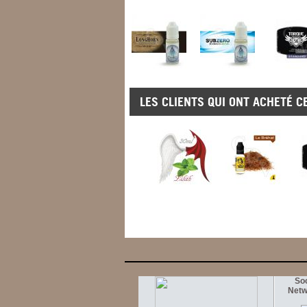
LES CLIENTS QUI ONT ACHETÉ C
Soc
Netw