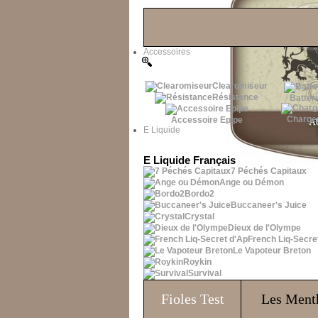
Les Bons Plans
Accessoires
Clearomiseur
Résistance
Batteri
Charge
Accessoire Epipe
E Liquide
E Liquide Français
7 Péchés Capitaux
Ange ou Démon
Bordo2
Buccaneer's Juice
Crystal
Dieux de l'Olympe
French Liq-Secre
Le Vapoteur Breton
Roykin
Survival
Fioles
Test
Les Ment