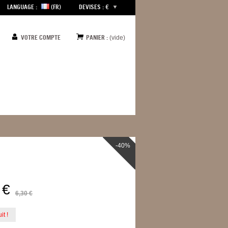
LANGUAGE :
(FR)
DEVISES : €
VOTRE COMPTE
PANIER :
(vide)
-40%
 €
6,30 €
it !