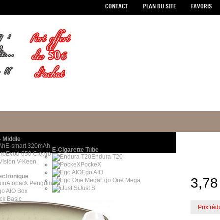
CONTACT
PLAN DU SITE
FAVORIS
- Middle
E-smart 320mAh
E-Cigarette Tube
Evod 650 Clearo
Endura T20
Vision V-Keen
PockeX
Ego AIO
ectronique
3,78
Ego One Mega
Atopack Penguin
iJust S
go AIO Box
ick Basic
Prix rédu