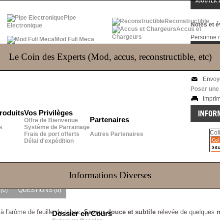
Pipe
Reconstructible
Notes et é
Electronique
Accus et
Chargeurs
Personne n'
Mod Full Meca
NOTE / É
Le Coin des Experts (Mod, accus, reconstructible, etc)
Parta
Envoy
Poser une
Impri
INFOR
roduits
Vos Privilèges
Partenaires
Offre de Bienvenue
s
Système de Parrainage
Col
Frais de port offerts
Autres Partenaires
Délai d'expédition
Informations Diverses
(0)
QUESTIONS
(0)
à l'arôme de feuille de tabac.
Saveur douce et subtile
relevée de quelques
n
Dossier en Cours