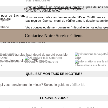
Suivre un Dossier
Pour
accéder à un dossier déjà ouvert
auprès de nos serv
COMPOSITION ET CARACTERISTIQUES
consulter, le compléter, etc
t pour du Sav, une
Nous traitons toutes les demandes de SAV en 24/48 heures
tion, etc
égétale
pas reçu de réponse, merci de vérifier dans le dossier spam de
arabène
Vous pouvez également consulter l'intégralité de nos échanges v
Contactez Notre Service Clients
yde et d'allergènes alimentaires
E-
Dé
aceutiques au plus haut degré de pureté possible.
 Santé
Vape
ns en vigueur, eliquide TPD ready.
Tous
Découvrir la E-Cigarette
rs
Informations sur le site
QUEL EST MON TAUX DE NICOTINE?
qui vous conviendrait le mieux? Suivez le guide et
vérifiez ici
.
LE SAVIEZ-VOUS?