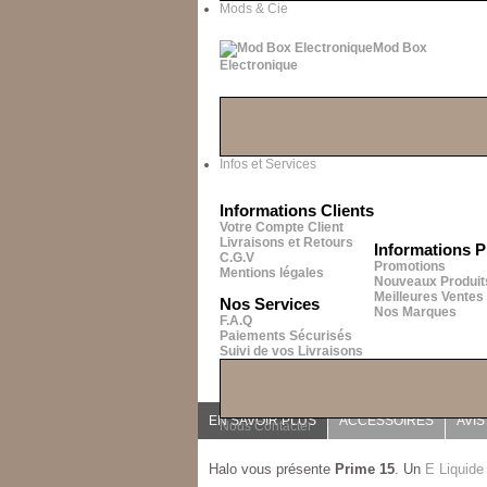
Mods & Cie
Mod Box
Electronique
Infos et Services
Informations Clients
Votre Compte Client
Livraisons et Retours
Informations P
C.G.V
Promotions
Mentions légales
Nouveaux Produit
Meilleures Ventes
Nos Services
Nos Marques
F.A.Q
Paiements Sécurisés
Suivi de vos Livraisons
EN SAVOIR PLUS
ACCESSOIRES
AVIS 
Nous Contacter
Halo vous présente
Prime 15
. Un
E Liquide