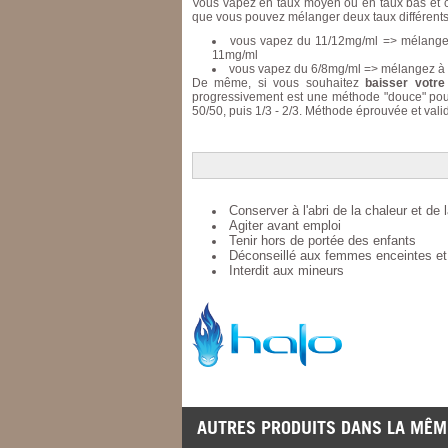
Vous vapez en taux moyen ou en taux bas et ce 
que vous pouvez mélanger deux taux différents p
vous vapez du 11/12mg/ml => mélangez
11mg/ml
vous vapez du 6/8mg/ml => mélangez à p
De même, si vous souhaitez
baisser votre
progressivement est une méthode "douce" pour
50/50, puis 1/3 - 2/3. Méthode éprouvée et val
Conserver à l'abri de la chaleur et de 
Agiter avant emploi
Tenir hors de portée des enfants
Déconseillé aux femmes enceintes et 
Interdit aux mineurs
AUTRES PRODUITS DANS LA MÊME