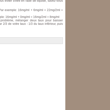
us éviter d'être en rade de liquide, savez-vous
. Par exemple: 16mg/ml + 6mg/ml = 22mg/2ml =
emple: 16mg/ml + 0mg/ml = 16mg/2ml = 8mg/ml
 problème, mélanger deux taux pour baisser
3 de votre taux - 1/3 du taux inférieur, puis