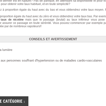
dernier est en rupture? Pas de panique, en attendant sa disponibilité et pour vo
our obtenir votre taux habituel, et en toute simplicité?
 à proportion égale du haut avec du bas et vous obtiendrez votre taux moyen
roportion égale du haut avec du zéro et vous obtiendrez votre taux bas. Par ex
 taux de nicotine
mais que le passage (brutal) au taux inférieur vous pose
 assurer ce passage en toute sérénité. Vous pouvez commencer par exemple par 2/
idée par de nombreux vapoteurs!!
CONSEILS ET AVERTISSEMENT
la lumière
aux personnes souffrant d'hypertension ou de maladies cardio-vasculaires
 CATÉGORIE :