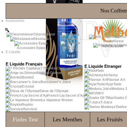
Les Bons Plans
Nos Coffrets
Accessoires
Clearomiseur
Résistance
Batterie
Cartomiseur
Adapta
Chargeur
Accessoire Epipe
E Liquide
E Liquide Français
E Liquide Etranger
7 Péchés Capitaux
Halo
Ange ou Démon
Alchemy
Bordo2
Flavour Art
Buccaneer's Juice
HyprTonic
Crystal
Medusa J
Dieux de l'Olympe
NKV
French Liq-Secret d'Ap
Snake O
Le Vapoteur Breton
T-Juice
Roykin
Twelv
Survival
Fioles
Test
Les Menthes
Les Fruités