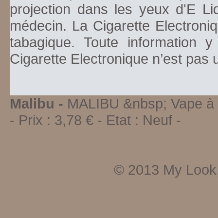
projection dans les yeux d'E Li
médecin. La Cigarette Electroniq
tabagique. Toute information y
Cigarette Electronique n’est pas
Malibu -
MALIBU &nbsp; Vape à l
-
Prix :
3,78
€ - Etat :
Neuf
-
© 2013
My Look