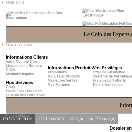
Mods & Cie
Pipe
Mod Box
Electronique
Electronique
Mod Full Me
Le Coin des Experts (
Infos et Services
Informations Clients
Votre Compte Client
Livraisons et Retours
Informations Produits
Vos Privilèges
C.G.V
Promotions
Offre de Bienvenue
Mentions légales
Nouveaux Produits
Système de Parrainag
Meilleures Ventes
Frais de port offerts
Nos Services
Nos Marques
Délai d'expédition
F.A.Q
Paiements Sécurisés
Suivi de vos Livraisons
Infor
Nous Contacter
EN SAVOIR PLUS
ACCESSOIRES
AVIS (0)
QUESTIONS
(0)
Dossier e