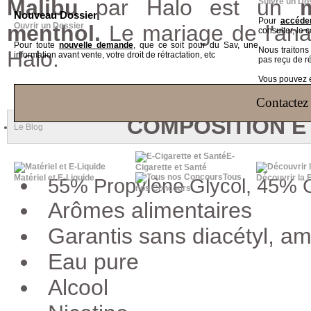
Malibu
par Halo est un
Suivre un Do
Nouveau Dossier
Pour
accéder
menthol.
Ouvrir un Dossier
Le mariage de l'an
consulter, le 
Pour toute
nouvelle demande
, que ce soit pour du Sav, une
Nous traiton
Halo.
information avant vente, votre droit de rétractation, etc
pas reçu de r
Vous pouvez ég
Contactez 
COMPOSITION E
Le Blog
E-
Cigarette et Santé
Tous
Matériel et E-Liquide
Découvrir la 
55% Propylène Glycol, 45% G
nos Concours
Arômes alimentaires
Garantis sans diacétyl, a
Eau pure
Alcool