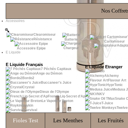
Les Bons Plans
Nos Coffrets
Accessoires
Clearomiseur
Résistance
Batterie
Cartomiseur
Adapta
Chargeur
Accessoire Epipe
E Liquide
E Liquide Français
E Liquide Etranger
7 Péchés Capitaux
Halo
Ange ou Démon
Alchemy
Bordo2
Flavour Art
Buccaneer's Juice
HyprTonic
Crystal
Medusa J
Dieux de l'Olympe
NKV
French Liq-Secret d'Ap
Snake O
Le Vapoteur Breton
T-Juice
Roykin
Twelv
Survival
Fioles
Test
Les Menthes
Les Fruités