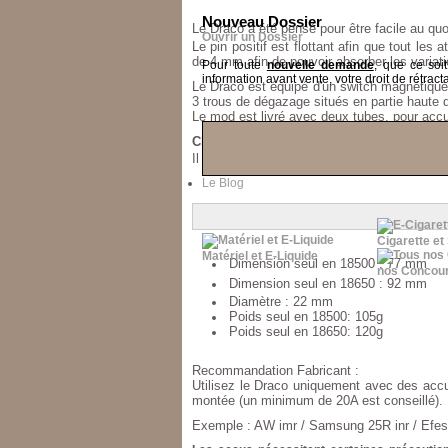
Nouveau Dossier
Le
Draco
a été pensé pour être facile au quo
Ouvrir un Dossier
Le pin positif est flottant afin que tout les 
de 4 mm afin de pouvoir absorber les variat
Pour toute
nouvelle demande
, que ce soi
information avant vente, votre droit de rétracta
Le Draco est équipé d'un switch magnétique
3 trous de dégazage situés en partie haute 
Le mod est livré avec deux tubes, pour accu
Chaque exemplaire est numéroté faisant 
Il est livré dans sa pochette zippée de trans
Le Blog
Cigarette et
Matériel et E-Liquide
Dimension seul
en 18500
: 77 mm
nos Concou
Dimension seul
en 18650
: 92 mm
Diamètre : 22 mm
Poids seul en 18500: 105g
Poids seul en 18650: 120g
Recommandation Fabricant :
Utilisez le Draco uniquement avec des accu
montée (un minimum de 20A est conseillé).
Exemple : AW imr / Samsung 25R inr / Efest