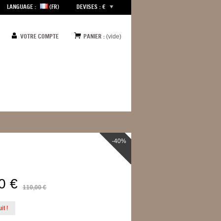
LANGUAGE :
(FR)
DEVISES : €
VOTRE COMPTE
PANIER :
(vide)
-40%
0 €
110,00 €
it !