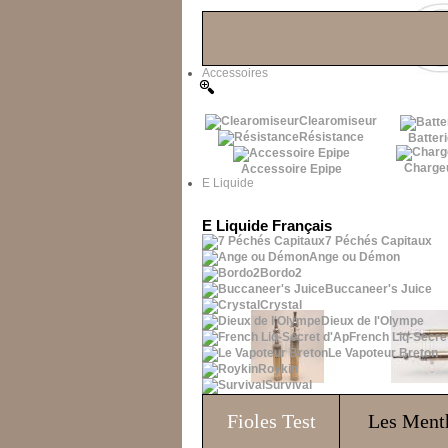
Les Bons Plans
Accessoires
Clearomiseur
Résistance
Batteri
Charge
Accessoire Epipe
E Liquide
E Liquide Français
7 Péchés Capitaux
Ange ou Démon
Bordo2
Buccaneer's Juice
Crystal
Dieux de l'Olympe
French Liq-Secre
Le Vapoteur Breton
Roykin
Survival
Fioles
Test
Les Ment