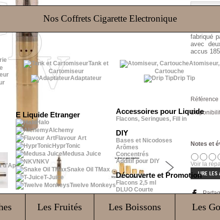
Nos Coffrets Cigarette Electronique
Mod full 
fabriqué p
avec deu
accus 185
Tank et
Atomiseur,
e
Cartomiseur
Cartouche
Adaptateur
Drip Tip
ur
Référence 
Accessoires pour Liquide
Disponibilit
E Liquide Etranger
Flacons, Seringues, Fill in
Halo
Alchemy
DIY
Flavour Art
Bases et Nicodoses
Notes et é
HyprTonic
Arômes
Medusa Juice
Concentrés
Additif pour DIY
NKV
Voir la répa
t d'Ap
Snake Oil TMax
LIRE LES 
Découverte et Promotion
T-Juice
Flacons 2,5 ml
Twelve Monkeys
DLUO Courte
Parta
hes
Les Fruités
Les Boissons
Les G
Envoy
Poser une