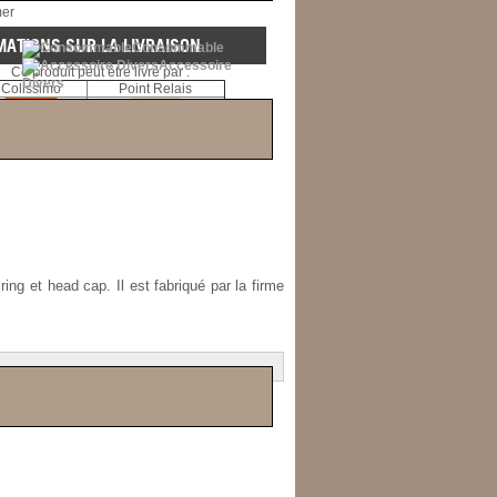
mer
MATIONS SUR LA LIVRAISON
Consommable
Accessoire
Ce produit peut être livré par :
Divers
Colissimo
Point Relais
 ring et head cap
. Il est fabriqué par la firme