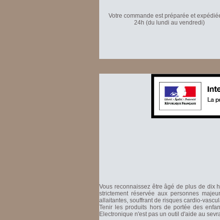
Votre commande est préparée et expédié
24h (du lundi au vendredi)
Vous reconnaissez être âgé de plus de dix hu
strictement réservée aux personnes majeure
allaitantes, souffrant de risques cardio-vascu
Tenir les produits hors de portée des enfa
Electronique n'est pas un outil d'aide au sev