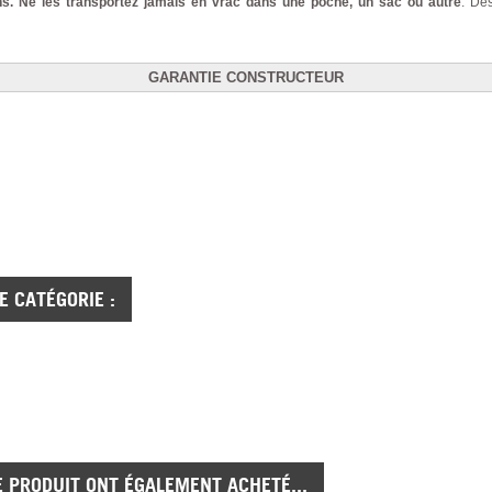
ns. Ne les transportez jamais en vrac dans une poche, un sac ou autre
. De
GARANTIE CONSTRUCTEUR
 CATÉGORIE :
E PRODUIT ONT ÉGALEMENT ACHETÉ...