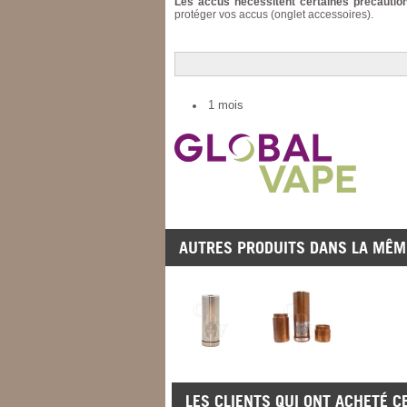
Les accus nécessitent certaines précautio
protéger vos accus (onglet accessoires).
1 mois
AUTRES PRODUITS DANS LA MÊME
LES CLIENTS QUI ONT ACHETÉ C