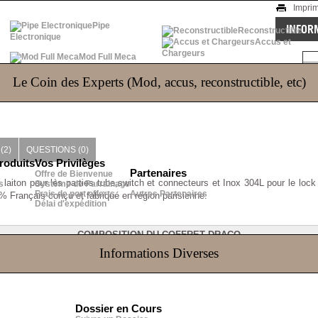
Impri
Pipe
INFOR
Reconstructible
Electronique
Accus et
Chargeurs
Mod Full Meca
Le Coin des Experts (Mod, accus, reconstructible, etc)
(2)
QUESTIONS
(0)
roduits
Vos Privilèges
Partenaires
Offre de Bienvenue
 laiton pour les parties tube,switch et connecteurs et
Inox 304L pour le lock
s
Système de Parrainage
Frais de port offerts
Autres Partenaires
0% Français conçu et fabriqué en région parisienne.
Délai d'expédition
COMPOSITION DU COFFRET DRACO
Informations Diverses
Dossier en Cours