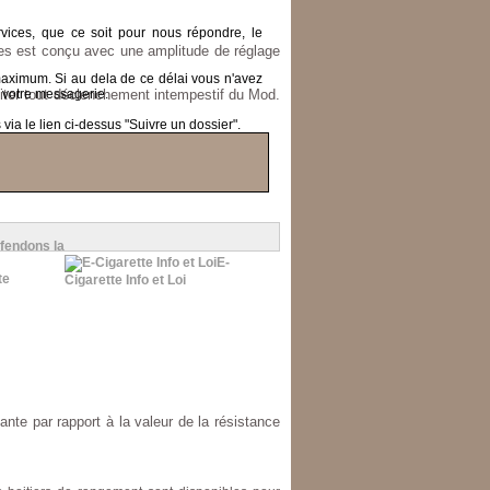
ices, que ce soit pour nous répondre, le
ies est conçu avec une amplitude de réglage
 maximum.
Si au dela de ce délai vous n'avez
iter tout déclenchement intempestif du Mod.
 votre messagerie.
ia le lien ci-dessus "Suivre un dossier".
fendons la
E-
Cigarette Info et Loi
te par rapport à la valeur de la résistance