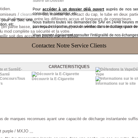
Suivre un Dossier
tidien.
Pour
accéder à un dossier déjà ouvert
auprès de nos serv
consulter, le compléter, etc
atomiseurs /
clearomizer
soit montés au contact du cap, le tube en deux part
ions de dimensions entre les différents accus et longueurs de connecteurs.
t pour du Sav, une
Nous traitons toutes les demandes de SAV en 24/48 heures
tion, etc
 (en partie basse, au niveau du end cap) avec anneau de verrouillage pour év
pas reçu de réponse, merci de vérifier dans le dossier spam de
du mod complète sa sécurité et la votre.
Vous pouvez également consulter l'intégralité de nos échanges v
eillir soit des accus en 18650 soit en 18500,
de votre mod un exemplaire unique ;-)
Contactez Notre Service Clients
port.
CARACTERISTIQUES
E-
Dé
 Santé
Vape
Tous
Découvrir la E-Cigarette
rs
Informations sur le site
s de marques reconnues ayant une capacité de décharge instantanée suffisan
 purple / MXJO ,,,