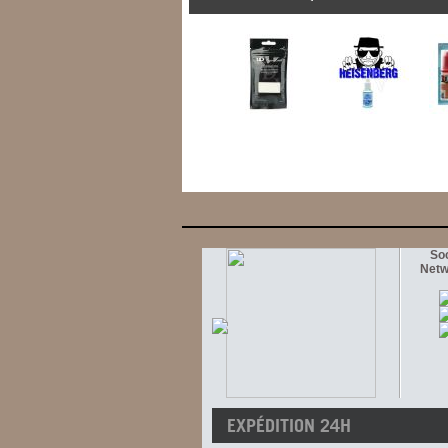
Soc
Netw
EXPÉDITION 24H