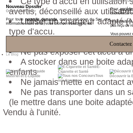
Ce type d'accu en utilisation 
Suivre un Do
Nouveau Dossier
avertis, déconseillé aux utilisat
Pour
accéder
Ouvrir un Dossier
consulter, le 
Utiliser un chargeur adapté (
Pour toute
nouvelle demande
, que ce soit pour du Sav, une
Nous traiton
information avant vente, votre droit de rétractation, etc
pas reçu de r
type d'accu.
Vous pouvez ég
Ne pas charger un accu sans 
Contactez 
Ne pas exposer cet accu à une
Le Blog
A stocker dans une boite adap
E-
enfants
Cigarette et Santé
Tous
Matériel et E-Liquide
Découvrir la 
Ne jamais mette en contact a
nos Concours
Ne pas transporter dans un s
(le mettre dans une boite adapté
Vendu à l'unité.