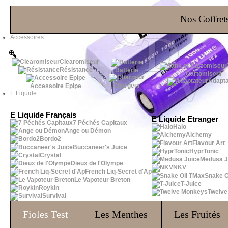
Les Bons Plans
Nos Coffrets
Accessoires
Clearomiseur
Résistance
Batterie
Cartomiseur
Adapta
Chargeur
Accessoire Epipe
E Liquide
E Liquide Français
E Liquide Etranger
7 Péchés Capitaux
Halo
Ange ou Démon
Alchemy
Bordo2
Flavour Art
Buccaneer's Juice
HyprTonic
Crystal
Medusa J
Dieux de l'Olympe
NKV
French Liq-Secret d'Ap
Snake O
Le Vapoteur Breton
T-Juice
Roykin
Twelv
Survival
Fioles
Test
Les Menthes
Les Fruités