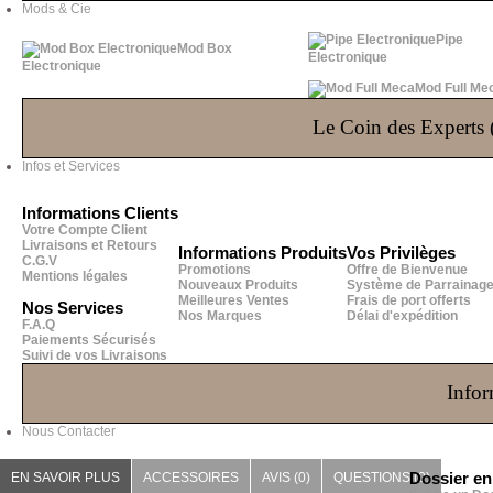
Mods & Cie
Pipe
Mod Box
Electronique
Electronique
Mod Full Me
Le Coin des Experts (
Infos et Services
Informations Clients
Votre Compte Client
Livraisons et Retours
Informations Produits
Vos Privilèges
C.G.V
Promotions
Offre de Bienvenue
Mentions légales
Nouveaux Produits
Système de Parrainag
Meilleures Ventes
Frais de port offerts
Nos Services
Nos Marques
Délai d'expédition
F.A.Q
Paiements Sécurisés
Suivi de vos Livraisons
Infor
Nous Contacter
EN SAVOIR PLUS
ACCESSOIRES
AVIS (0)
QUESTIONS
Dossier e
(0)