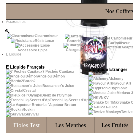
Les Bons Plans
Nos Coffrets
Accessoires
Clearomiseur
Résistance
Batterie
Cartomiseur
Adapta
Chargeur
Accessoire Epipe
E Liquide
E Liquide Français
E Liquide Etranger
7 Péchés Capitaux
Halo
Ange ou Démon
Alchemy
Bordo2
Flavour Art
Buccaneer's Juice
HyprTonic
Crystal
Medusa J
Dieux de l'Olympe
NKV
French Liq-Secret d'Ap
Snake O
Le Vapoteur Breton
T-Juice
Roykin
Twelv
Survival
Fioles
Test
Les Menthes
Les Fruités