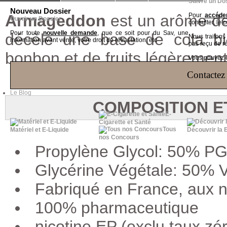
Suivre un Do
Nouveau Dossier
Armageddon
est un arôme de
Pour
accéder
Ouvrir un Dossier
consulter, le 
Pour toute
nouvelle demande
, que ce soit pour du Sav, une
décèle une base de cola bi
Nous traiton
information avant vente, votre droit de rétractation, etc
pas reçu de r
bonbon et de fruits légèrement
Vous pouvez ég
Contactez 
Le Blog
COMPOSITION E
E-
Cigarette et Santé
Tous
Matériel et E-Liquide
Découvrir la 
nos Concours
Propylène Glycol: 50% P
Glycérine Végétale: 50%
Fabriqué en France, aux
100% pharmaceutique
nicotine EP (exclu taux zé