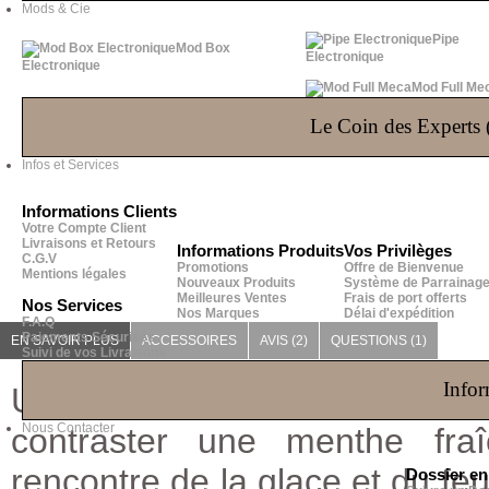
Mods & Cie
Pipe
Mod Box
Electronique
Electronique
Mod Full Me
Le Coin des Experts (
Infos et Services
Informations Clients
Votre Compte Client
Livraisons et Retours
Informations Produits
Vos Privilèges
C.G.V
Promotions
Offre de Bienvenue
Mentions légales
Nouveaux Produits
Système de Parrainag
Meilleures Ventes
Frais de port offerts
Nos Services
Nos Marques
Délai d'expédition
F.A.Q
Paiements Sécurisés
EN SAVOIR PLUS
ACCESSOIRES
AVIS (2)
QUESTIONS
(1)
Suivi de vos Livraisons
Infor
Une sélection de fruits rouges
Nous Contacter
contraster une menthe fra
rencontre de la glace et du fe
Dossier e