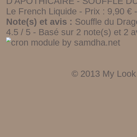
D'APOTHICAIRE - SOUFFLE D
Le French Liquide
-
Prix :
9,90
€ -
Note(s) et avis :
Souffle du Drag
4.5
/
5
-
Basé sur
2
note(s) et
2
av
© 2013
My Look