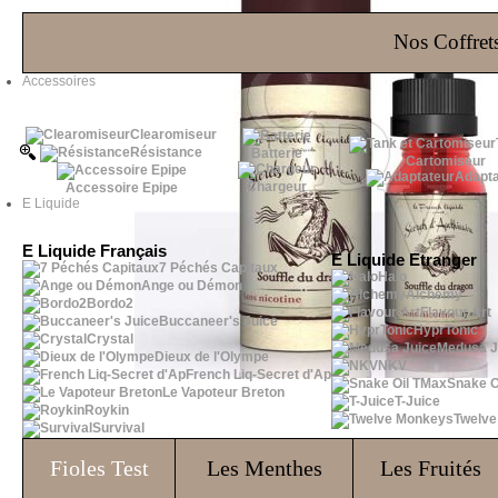
Les Bons Plans
Nos Coffrets
Accessoires
Clearomiseur
Résistance
Batterie
Cartomiseur
Adapta
Chargeur
Accessoire Epipe
E Liquide
E Liquide Français
E Liquide Etranger
7 Péchés Capitaux
Halo
Ange ou Démon
Alchemy
Bordo2
Flavour Art
Buccaneer's Juice
HyprTonic
Crystal
Medusa J
Dieux de l'Olympe
NKV
French Liq-Secret d'Ap
Snake O
Le Vapoteur Breton
T-Juice
Roykin
Twelv
Survival
Fioles
Test
Les Menthes
Les Fruités