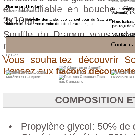
Suivre un Do
et inoubliable en bouche. So
Nouveau Dossier
Pour
accéder
Ouvrir un Dossier
consulter, le 
3x10ml
.
Pour toute
nouvelle demande
, que ce soit pour du Sav, une
Nous traiton
information avant vente, votre droit de rétractation, etc
pas reçu de r
Souffle du Dragon
vous est 
Vous pouvez ég
nicotine et en flacon PET 10ml
Contactez 
Le Blog
Vous souhaitez découvrir S
Pensez au
E-
x
flacons découvert
Cigarette et Santé
Tous
Matériel et E-Liquide
Découvrir la 
nos Concours
COMPOSITION E
Propylène glycol: 50% de