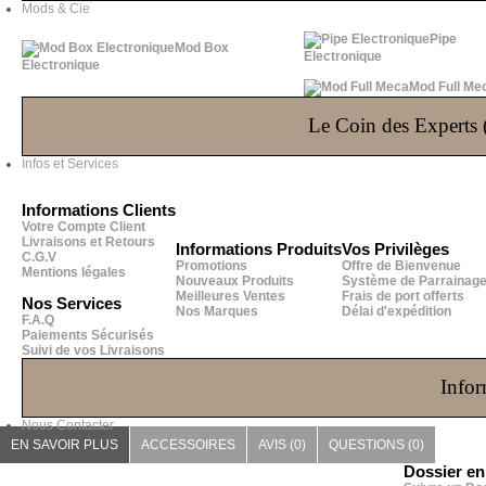
Mods & Cie
Pipe
Mod Box
Electronique
Electronique
Mod Full Me
Le Coin des Experts (
Infos et Services
Informations Clients
Votre Compte Client
Livraisons et Retours
Informations Produits
Vos Privilèges
C.G.V
Promotions
Offre de Bienvenue
Mentions légales
Nouveaux Produits
Système de Parrainag
Meilleures Ventes
Frais de port offerts
Nos Services
Nos Marques
Délai d'expédition
F.A.Q
Paiements Sécurisés
Suivi de vos Livraisons
Infor
Nous Contacter
EN SAVOIR PLUS
ACCESSOIRES
AVIS (0)
QUESTIONS
(0)
Dossier e