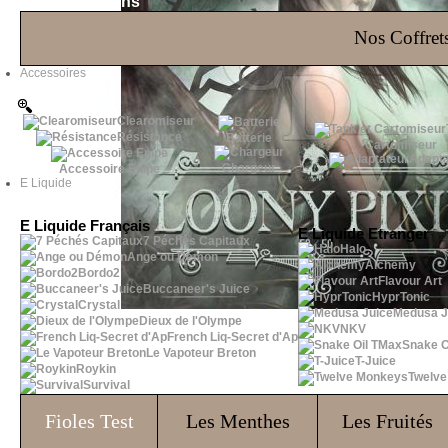
Les Bons Plans
Nos Coffrets
Accessoires
Clearomiseur
Résistance
Batterie
Cartomiseur
Adapta
Chargeur
Accessoire Epipe
E Liquide
E Liquide Français
E Liquide Etranger
7 Péchés Capitaux
Halo
Ange ou Démon
Alchemy
Bordo2
Flavour Art
Buccaneer's Juice
HyprTonic
Crystal
Medusa J
Dieux de l'Olympe
NKV
French Liq-Secret d'Ap
Snake O
Le Vapoteur Breton
T-Juice
Roykin
Twelv
Survival
Fioles
Test
Les Menthes
Les Fruités