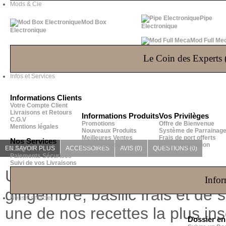
Mods & Cie
Pipe
Mod Box
Electronique
Electronique
Mod Full Me
Le Coin des Experts (
Infos et Services
Informations Clients
Votre Compte Client
Livraisons et Retours
Informations Produits
Vos Privilèges
C.G.V
Promotions
Offre de Bienvenue
Mentions légales
Nouveaux Produits
Système de Parrainag
Meilleures Ventes
Frais de port offerts
Nos Services
Nos Marques
Délai d'expédition
EN SAVOIR PLUS
ACCESSOIRES
AVIS (0)
QUESTIONS
(0)
F.A.Q
Paiements Sécurisés
Suivi de vos Livraisons
Une fusion originale de thé v
Infor
gingembre, basilic frais et de 
Nous Contacter
une de nos recettes la plus inso
Dossier e