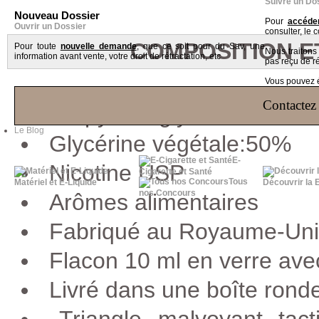
Suivre un Do
Nouveau Dossier
Pour
accéder
Ouvrir un Dossier
consulter, le 
COMPOSITION E
Pour toute
nouvelle demande
, que ce soit pour du Sav, une
Nous traiton
information avant vente, votre droit de rétractation, etc
pas reçu de r
Vous pouvez ég
Contactez 
Propylène glycol: 50%
Le Blog
Glycérine végétale:50%
E-
Nicotine USP
Cigarette et Santé
Tous
Matériel et E-Liquide
Découvrir la 
nos Concours
Arômes alimentaires
Fabriqué au Royaume-Un
Flacon 10 ml en verre avec
Livré dans une boîte ronde