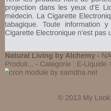
projection dans les yeux d'E Li
médecin. La Cigarette Electroniq
tabagique. Toute information y
Cigarette Electronique n’est pas
Natural Living by Alchemy -
NA
Produit...
- Catégorie :
E-Liquide
© 2013
My Look