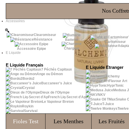
Les Bons Plans
Nos Coffrets
Accessoires
Clearomiseur
Résistance
Batterie
Cartomiseur
Adapta
Chargeur
Accessoire Epipe
E Liquide
E Liquide Français
E Liquide Etranger
7 Péchés Capitaux
Halo
Ange ou Démon
Alchemy
Bordo2
Flavour Art
Buccaneer's Juice
HyprTonic
Crystal
Medusa J
Dieux de l'Olympe
NKV
French Liq-Secret d'Ap
Snake O
Le Vapoteur Breton
T-Juice
Roykin
Twelv
Survival
Fioles
Test
Les Menthes
Les Fruités