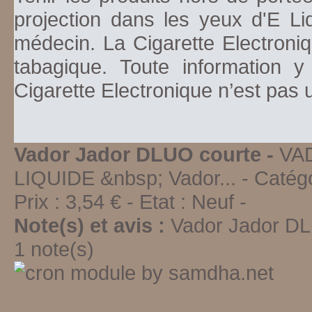
projection dans les yeux d'E Li
médecin. La Cigarette Electroniq
tabagique. Toute information y
Cigarette Electronique n’est pas
Vador Jador DLUO courte -
VA
LIQUIDE &nbsp; Vador...
- Catégo
Prix :
3,54
€ - Etat :
Neuf
-
Note(s) et avis :
Vador Jador D
1
note(s)