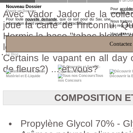
Suivre un Do
Nouveau Dossier
Pour
accéder
Avec Vador Jador de la colle
Ouvrir un Dossier
consulter, le 
Pour toute
nouvelle demande
, que ce soit pour du Sav, une
Nous traiton
joue la carte de l'inconnu. Q
information avant vente, votre droit de rétractation, etc
pas reçu de r
Hormis la base "tabac blond" qu
Vous pouvez ég
Contactez 
le reste est un voyage à la d
Le Blog
Certains le vapant en all day 
de fleurs?) ... et vous?
E-
Cigarette et Santé
Tous
Matériel et E-Liquide
Découvrir la 
nos Concours
COMPOSITION E
Propylène Glycol 70% - G