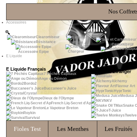
Les Bons Plans
Nos Coffrets
Accessoires
Clearomiseur
Résistance
Batterie
Cartomiseur
Adapta
Chargeur
Accessoire Epipe
E Liquide
E Liquide Français
E Liquide Etranger
7 Péchés Capitaux
Halo
Ange ou Démon
Alchemy
Bordo2
Flavour Art
Buccaneer's Juice
HyprTonic
Crystal
Medusa J
Dieux de l'Olympe
NKV
French Liq-Secret d'Ap
Snake O
Le Vapoteur Breton
T-Juice
Roykin
Twelv
Survival
Fioles
Test
Les Menthes
Les Fruités