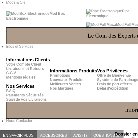
Mods & Cie
Pipe
Mod Box
Electronique
Electronique
Mod Full Me
Le Coin des Experts (
Infos et Services
Informations Clients
Votre Compte Client
Livraisons et Retours
Informations Produits
Vos Privilèges
C.G.V
Promotions
Offre de Bienvenue
Mentions légales
Nouveaux Produits
Système de Parrainag
Meilleures Ventes
Frais de port offerts
Nos Services
Nos Marques
Délai d'expédition
F.A.Q
Paiements Sécurisés
Suivi de vos Livraisons
Infor
Nous Contacter
Dossier e
EN SAVOIR PLUS
ACCESSOIRES
AVIS (1)
QUESTIONS
(0)