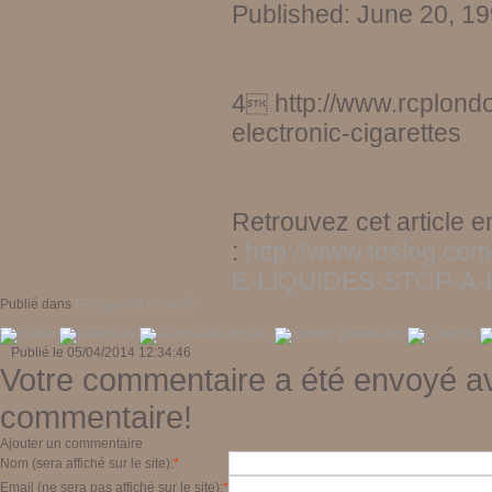
Published: June 20, 19
4
http://www.rcplon

electronic-cigarettes
Retrouvez cet article en
:
http://www.toslog.co
E-LIQUIDES-STOP-A
Publié dans
E-Cigarette et Santé
Publié le 05/04/2014 12:34:46
Votre commentaire a été envoyé av
commentaire!
Ajouter un commentaire
Nom (sera affiché sur le site):
*
Email (ne sera pas affiché sur le site):
*