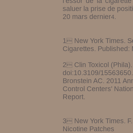
l’essor de la cigaret
saluer la prise de posi
20 mars dernier
.
4
1
New York Times. Sell

Cigarettes. Published:
2
Clin Toxicol (Phila

doi:10.3109/15563650
Bronstein AC. 2011 Ann
Control Centers' Nati
Report.
3
New York Times. F.D

Nicotine Patches