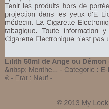
Tenir les produits hors de porté
projection dans les yeux d'E Li
médecin. La Cigarette Electroniq
tabagique. Toute information y
Cigarette Electronique n’est pas
Lilith 50ml de Ange ou Démon
&nbsp; Menthe...
- Catégorie :
E-
€ - Etat :
Neuf
-
© 2013
My Look