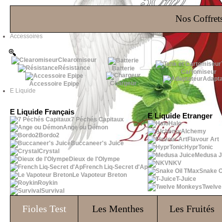
Les Bons Plans
Nos Coffrets
Accessoires
Clearomiseur
Résistance
Batterie
Cartomiseur
Adapta
Chargeur
Accessoire Epipe
E Liquide
E Liquide Français
E Liquide Etranger
7 Péchés Capitaux
Halo
Ange ou Démon
Alchemy
Bordo2
Flavour Art
Buccaneer's Juice
HyprTonic
Crystal
Medusa J
Dieux de l'Olympe
NKV
French Liq-Secret d'Ap
Snake O
Le Vapoteur Breton
T-Juice
Roykin
Twelv
Survival
Fioles
Test
Les Menthes
Les Fruités