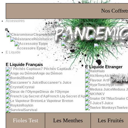
Les Bons Plans
Nos Coffrets
Accessoires
Clearomiseur
Résistance
Batterie
Cartomiseur
Adapta
Chargeur
Accessoire Epipe
E Liquide
E Liquide Français
E Liquide Etranger
7 Péchés Capitaux
Halo
Ange ou Démon
Alchemy
Bordo2
Flavour Art
Buccaneer's Juice
HyprTonic
Crystal
Medusa J
Dieux de l'Olympe
NKV
French Liq-Secret d'Ap
Snake O
Le Vapoteur Breton
T-Juice
Roykin
Twelv
Survival
Fioles
Test
Les Menthes
Les Fruités