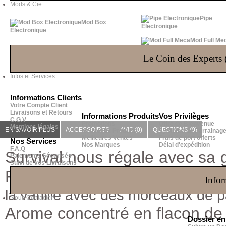
Mods & Cie
Pipe
Mod Box
Electronique
Electronique
Mod Full Me
Le Coin des Experts (
Infos et Services
Informations Clients
Votre Compte Client
Livraisons et Retours
Informations Produits
Vos Privilèges
C.G.V
Promotions
Offre de Bienvenue
Mentions légales
EN SAVOIR PLUS
ACCESSOIRES
AVIS (0)
QUESTIONS
(0)
Nouveaux Produits
Système de Parrainag
Meilleures Ventes
Frais de port offerts
Nos Services
Nos Marques
Délai d'expédition
F.A.Q
Survival nous régale avec s
Paiements Sécurisés
Suivi de vos Livraisons
Premium.
Pandemic de Surviv
Infor
la vanille avec des morceaux de p
Nous Contacter
Arome concentré en flacon de
Dossier e