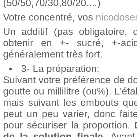
(50/50,70/30,80/20....)
Votre concentré
, vos
nicodose
Un additif (pas obligatoire
obtenir en +- sucré, +-ac
généralement très fort.
3- La préparation:
Suivant votre préférence de do
goutte ou millilitre (ou%). L'é
mais suivant les embouts que v
peut un peu varier, donc fai
pour sécuriser la proportion.
de la solution finale
. Avant