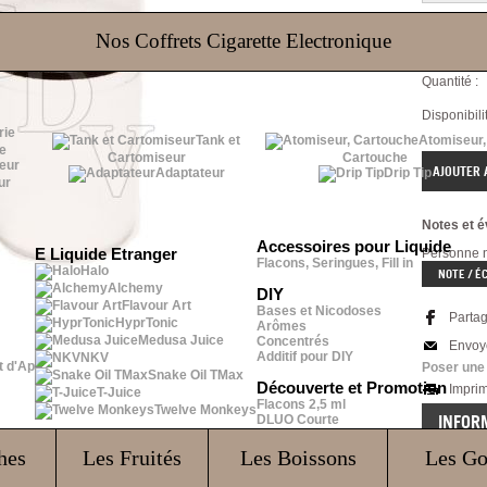
Nos Coffrets Cigarette Electronique
Référence 
Quantité :
Disponibilit
Tank et
Atomiseur,
e
Cartomiseur
Cartouche
Adaptateur
Drip Tip
ur
Notes et é
Accessoires pour Liquide
E Liquide Etranger
Personne n'
Flacons, Seringues, Fill in
Halo
NOTE / É
Alchemy
DIY
Flavour Art
Bases et Nicodoses
Parta
HyprTonic
Arômes
Medusa Juice
Concentrés
Envoy
Additif pour DIY
NKV
t d'Ap
Poser une
Snake Oil TMax
Découverte et Promotion
Impri
T-Juice
Flacons 2,5 ml
Twelve Monkeys
INFOR
DLUO Courte
hes
Les Fruités
Les Boissons
Les G
Col