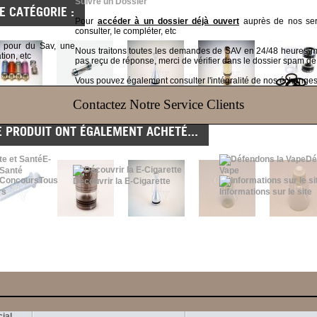
Suivre un Dossier
 CATÉGORIE :
Pour
accéder à un dossier déjà ouvert
auprès de nos serv
consulter, le compléter, etc
t pour du Sav, une
Nous traitons toutes les demandes de SAV en 24/48 heures
tion, etc
pas reçu de réponse, merci de vérifier dans le dossier spam de
Vous pouvez également consulter l'intégralité de nos échanges v
Contactez Notre Service Clients
E PRODUIT ONT ÉGALEMENT ACHETÉ...
E-
Dé
 Santé
Vape
Tous
Découvrir la E-Cigarette
rs
Informations sur le site
ial