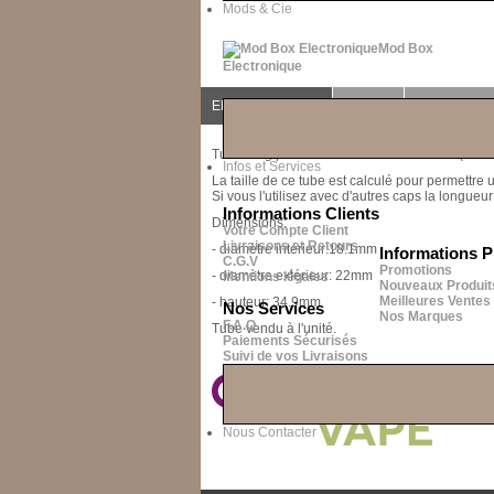
Mods & Cie
Mod Box
Electronique
EN SAVOIR PLUS
AVIS (0)
QUESTION
Tube long pour le réservoir Global RR22 (ne f
Infos et Services
La taille de ce tube est calculé pour permettr
Si vous l'utilisez avec d'autres caps la longueu
Informations Clients
Dimensions:
Votre Compte Client
Livraisons et Retours
- diamètre intérieur:18.1mm
Informations P
C.G.V
Promotions
- diamètre extérieur: 22mm
Mentions légales
Nouveaux Produit
Meilleures Ventes
- hauteur: 34.9mm
Nos Services
Nos Marques
F.A.Q
Tube vendu à l'unité.
Paiements Sécurisés
Suivi de vos Livraisons
Nous Contacter