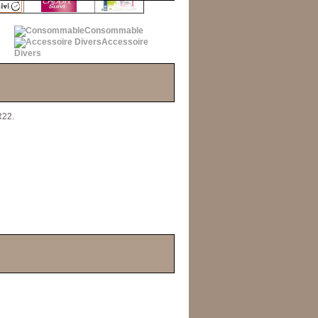
Consommable
Accessoire
Divers
s cartomiseurs 45mm.
RR22.