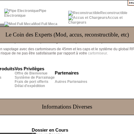
Pipe
Reconstructible
Electronique
Accus et
Chargeurs
Mod Full Meca
S
(0)
Le Coin des Experts (Mod, accus, reconstructible, etc)
onctionne pas avec le RR première génération qui est en 20mm). A utiliser avec de
e un vapotage avec des cartomiseurs de 45mm et les caps et le système du global 
r risque de ne pas être satisfaisante par rapport à votre
cartomiseur
.
roduits
Vos Privilèges
Partenaires
Offre de Bienvenue
s
Système de Parrainage
Frais de port offerts
Autres Partenaires
Délai d'expédition
Informations Diverses
Dossier en Cours