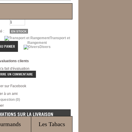
:
A992
é :
EN STOCK
Transport et
Rangement
Divers
valuations clients
a fait d'évaluation
CRIRE UN COMMENTAIRE
ger sur Facebook
er à un ami
 question
(0)
mer
MATIONS SUR LA LIVRAISON
Ce produit peut être livré par :
ourmands
Les Tabacs
issimo
Suivi international
Lettre suivie