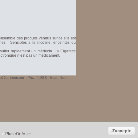
'ensemble des produits vendus sur ce site est
nes : Sensibles à la nicotine, enceintes ou
nsulter rapidement un médecin. La Cigarette
Electronique n’est pas un médicament.
et Cartomiseur
-
Prix :
4,90
€ - Etat :
Neuf
-
J'accepte
r
>
Plus d'info ici