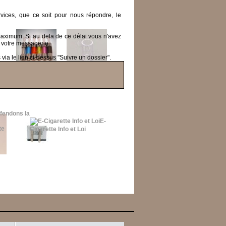
ices, que ce soit pour nous répondre, le
 maximum.
Si au dela de ce délai vous n'avez
 votre messagerie.
ia le lien ci-dessus "Suivre un dossier".
fendons la
E-
Cigarette Info et Loi