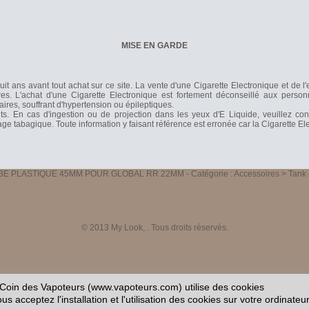
MISE EN GARDE
it ans avant tout achat sur ce site. La vente d'une Cigarette Electronique et de l
s. L'achat d'une Cigarette Electronique est fortement déconseillé aux person
laires, souffrant d'hypertension ou épileptiques.
nts. En cas d'ingestion ou de projection dans les yeux d'E Liquide, veuillez co
rage tabagique. Toute information y faisant référence est erronée car la Cigarette 
BE PLASTIQUE 45MM POUR GLOBAL RR 22MM
- Catégorie :
Accessoires > Tank 
© 2013
My Look
, . Tous droits réservés.
Coin des Vapoteurs (www.vapoteurs.com) utilise des cookies
s acceptez l'installation et l'utilisation des cookies sur votre ordinateu