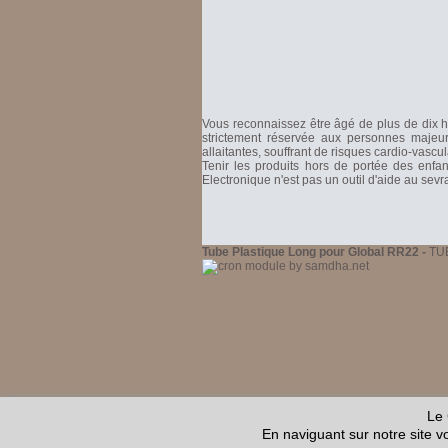
Vous reconnaissez être âgé de plus de dix hu
strictement réservée aux personnes majeure
allaitantes, souffrant de risques cardio-vascu
Tenir les produits hors de portée des enfa
Electronique n'est pas un outil d'aide au sev
Tube Plastique Long pour Global RR22 -
TU
Le 
En naviguant sur notre site vou