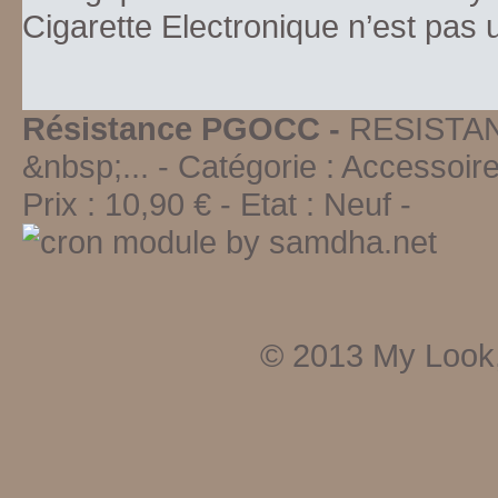
Cigarette Electronique n’est pas
Résistance PGOCC -
RESISTA
&nbsp;...
- Catégorie :
Accessoire
Prix :
10,90
€ - Etat :
Neuf
-
© 2013
My Look