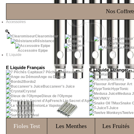
Les Bons Plans
Nos Coffrets
Accessoires
Clearomiseur
Résistance
Batterie
Cartomiseur
Adapta
Chargeur
Accessoire Epipe
E Liquide
E Liquide Français
E Liquide Etranger
7 Péchés Capitaux
Halo
Ange ou Démon
Alchemy
Bordo2
Flavour Art
Buccaneer's Juice
HyprTonic
Crystal
Medusa J
Dieux de l'Olympe
NKV
French Liq-Secret d'Ap
Snake O
Le Vapoteur Breton
T-Juice
Roykin
Twelv
Survival
Fioles
Test
Les Menthes
Les Fruités