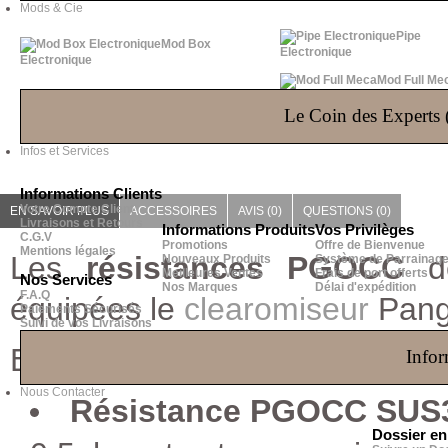
Mods & Cie
Pipe
Mod Box
Electronique
Electronique
Mod Full Me
Le Coin des Experts (
Infos et Services
Informations Clients
Votre Compte Client
EN SAVOIR PLUS
ACCESSOIRES
AVIS (0)
QUESTIONS
(0)
Livraisons et Retours
Informations Produits
Vos Privilèges
C.G.V
Promotions
Offre de Bienvenue
Mentions légales
Les
résistances PGOCC
d
Nouveaux Produits
Système de Parrainag
Meilleures Ventes
Frais de port offerts
Nos Services
Nos Marques
Délai d'expédition
F.A.Q
équipées le
clearomiseur
Pangu
Paiements Sécurisés
Suivi de vos Livraisons
Elles se déclinent en deux ver
Infor
Nous Contacter
Résistance PGOCC SUS
Dossier e