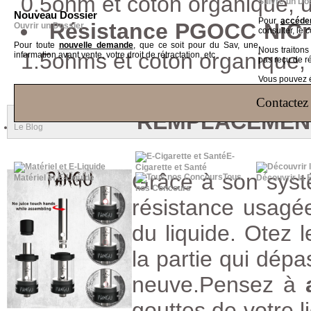
0.5ohm et coton organique, u
Suivre un Do
Nouveau Dossier
Pour
accéder
Résistance PGOCC NiCr
Ouvrir un Dossier
consulter, le 
Pour toute
nouvelle demande
, que ce soit pour du Sav, une
Nous traiton
1.5ohms et coton organique, u
information avant vente, votre droit de rétractation, etc
pas reçu de r
Vous pouvez ég
Contactez 
REMPLACEMENT
Le Blog
E-
Cigarette et Santé
Grâce à son syst
Tous
Matériel et E-Liquide
Découvrir la 
nos Concours
résistance usagée
du liquide. Otez l
la partie qui dépa
neuve.Pensez à
gouttes de votre l