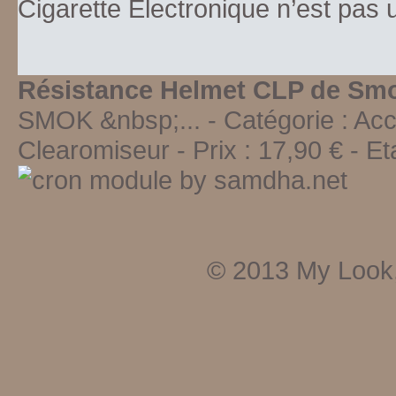
Cigarette Electronique n’est pas
Résistance Helmet CLP de Sm
SMOK &nbsp;...
- Catégorie :
Acc
Clearomiseur
-
Prix :
17,90
€ - Et
© 2013
My Look