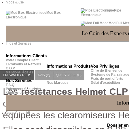
Mods & Cie
Pipe
Mod Box
Electronique
Electronique
Mod Full Me
Le Coin des Experts (
Infos et Services
Informations Clients
Votre Compte Client
Livraisons et Retours
Informations Produits
Vos Privilèges
C.G.V
Promotions
Offre de Bienvenue
Mentions légales
Nouveaux Produits
Système de Parrainag
EN SAVOIR PLUS
AVIS (0)
QUESTIONS
(0)
Meilleures Ventes
Frais de port offerts
Nos Services
Nos Marques
Délai d'expédition
F.A.Q
Les
résistances Helmet CLP
Paiements Sécurisés
Suivi de vos Livraisons
organique et fil résistif e
Infor
équipées les clearomiseurs He
Nous Contacter
Dossier e