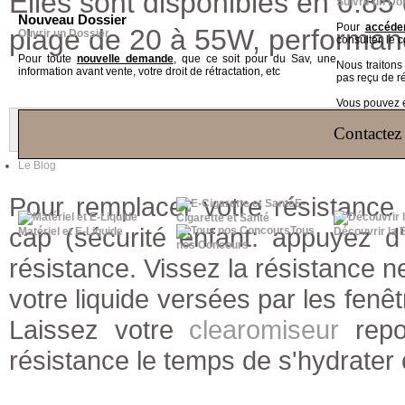
Elles sont disponibles en 0.85 
Suivre un Do
Nouveau Dossier
Pour
accéder
plage de 20 à 55W, performan
Ouvrir un Dossier
consulter, le 
Pour toute
nouvelle demande
, que ce soit pour du Sav, une
Nous traiton
information avant vente, votre droit de rétractation, etc
pas reçu de r
Vous pouvez ég
REMPLACEMENT
Contactez 
Le Blog
Pour remplacer votre résistance
E-
Cigarette et Santé
cap (sécurité enfant: appuyez d
Tous
Matériel et E-Liquide
Découvrir la 
nos Concours
résistance. Vissez la résistance 
votre liquide versées par les fenêt
Laissez votre
clearomiseur
repo
résistance le temps de s'hydrater