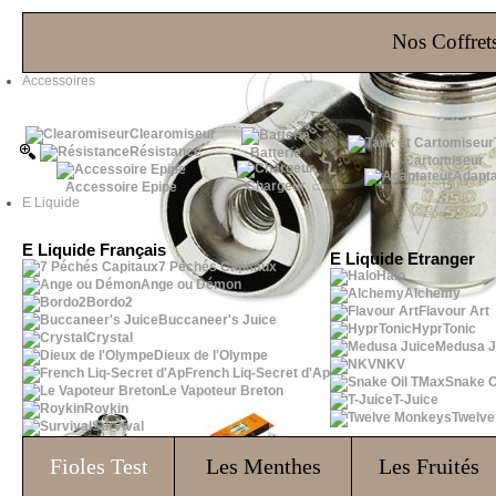
Les Bons Plans
Nos Coffrets
Accessoires
Clearomiseur
Résistance
Batterie
Cartomiseur
Adapta
Chargeur
Accessoire Epipe
E Liquide
E Liquide Français
E Liquide Etranger
7 Péchés Capitaux
Halo
Ange ou Démon
Alchemy
Bordo2
Flavour Art
Buccaneer's Juice
HyprTonic
Crystal
Medusa J
Dieux de l'Olympe
NKV
French Liq-Secret d'Ap
Snake O
Le Vapoteur Breton
T-Juice
Roykin
Twelv
Survival
Fioles
Test
Les Menthes
Les Fruités