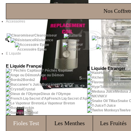
Les Bons Plans
Nos Coffrets
Accessoires
Clearomiseur
Résistance
Batterie
Cartomiseur
Adapta
Chargeur
Accessoire Epipe
E Liquide
E Liquide Français
E Liquide Etranger
7 Péchés Capitaux
Halo
Ange ou Démon
Alchemy
Bordo2
Flavour Art
Buccaneer's Juice
HyprTonic
Crystal
Medusa J
Dieux de l'Olympe
NKV
French Liq-Secret d'Ap
Snake O
Le Vapoteur Breton
T-Juice
Roykin
Twelv
Survival
Fioles
Test
Les Menthes
Les Fruités