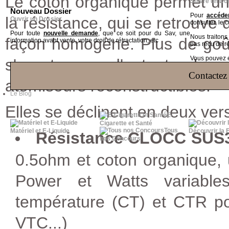
Le coton organique permet une
Suivre un Do
Nouveau Dossier
Pour
accéder
la résistance, qui se retrouv
Ouvrir un Dossier
consulter, le 
Pour toute
nouvelle demande
, que ce soit pour du Sav, une
Nous traiton
façon homogène. Plus de goût 
information avant vente, votre droit de rétractation, etc
pas reçu de r
Vous pouvez ég
s'en trouve d'autant plus
Contactez 
atomiseurs reconstructibles.
Le Blog
Elles se déclinent en deux ver
E-
Cigarette et Santé
Tous
Matériel et E-Liquide
Découvrir la 
Résistance CLOCC SUS
nos Concours
0.5ohm et coton organique, 
Power et Watts variable
température (CT) et CTR p
VTC...)