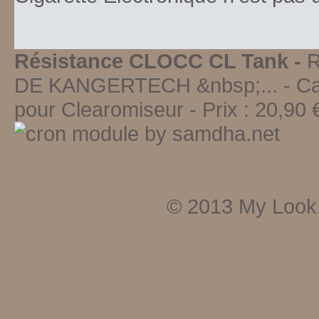
Résistance CLOCC CL Tank -
DE KANGERTECH &nbsp;...
- Ca
pour Clearomiseur
-
Prix :
20,90
€
© 2013
My Look