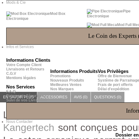
Mods & Cie
Pipe
Mod Box
Electronique
Electronique
Mod Full Me
Le Coin des Experts (
Infos et Services
Informations Clients
Votre Compte Client
Livraisons et Retours
Informations Produits
Vos Privilèges
C.G.V
Promotions
Offre de Bienvenue
Mentions légales
Nouveaux Produits
Système de Parrainag
Meilleures Ventes
Frais de port offerts
Nos Services
Nos Marques
Délai d'expédition
F.A.Q
Paiements Sécurisés
EN SAVOIR PLUS
ACCESSOIRES
AVIS (0)
QUESTIONS
(0)
Suivi de vos Livraisons
Infor
Les
résistances CLOCC
e
Nous Contacter
Kangertech
sont conçues pou
Dossier e