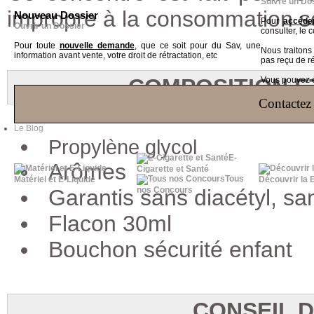
Suivre un Do
impropre à la consommation s
Nouveau Dossier
Pour
accéder
Ouvrir un Dossier
consulter, le 
Pour toute
nouvelle demande
, que ce soit pour du Sav, une
Nous traiton
information avant vente, votre droit de rétractation, etc
pas reçu de r
COMPOSITION E
Vous pouvez ég
Contactez 
Le Blog
Propylène glycol
E-
Arômes
Cigarette et Santé
Tous
Matériel et E-Liquide
Découvrir la 
Garantis sans diacétyl, sa
nos Concours
Flacon 30ml
Bouchon sécurité enfant
CONSEIL 