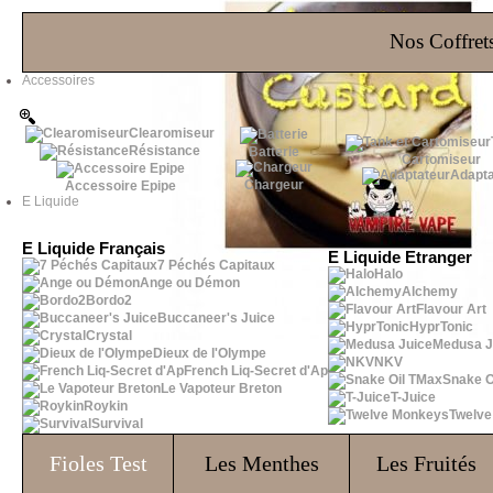
Les Bons Plans
Nos Coffrets
Accessoires
Clearomiseur
Résistance
Batterie
Cartomiseur
Adapta
Chargeur
Accessoire Epipe
E Liquide
E Liquide Français
E Liquide Etranger
7 Péchés Capitaux
Halo
Ange ou Démon
Alchemy
Bordo2
Flavour Art
Buccaneer's Juice
HyprTonic
Crystal
Medusa J
Dieux de l'Olympe
NKV
French Liq-Secret d'Ap
Snake O
Le Vapoteur Breton
T-Juice
Roykin
Twelv
Survival
Fioles
Test
Les Menthes
Les Fruités