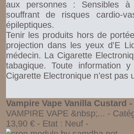
aux personnes : Sensibles à la
souffrant de risques cardio-va
épileptiques.
Tenir les produits hors de porté
projection dans les yeux d'E Li
médecin. La Cigarette Electroniq
tabagique. Toute information y
Cigarette Electronique n’est pas
Vampire Vape Vanilla Custard 
VAMPIRE VAPE &nbsp;...
- Catég
13,90
€ - Etat :
Neuf
-