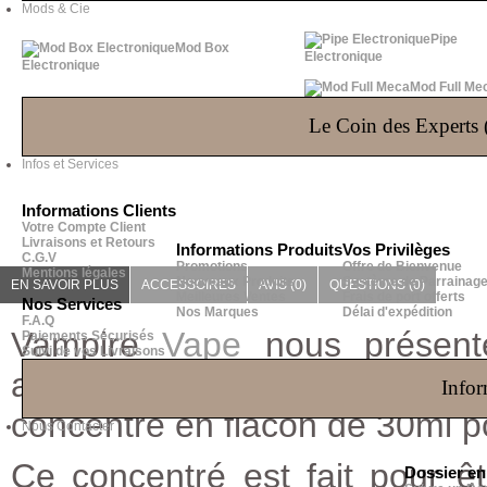
Mods & Cie
Pipe
Mod Box
Electronique
Electronique
Mod Full Me
Le Coin des Experts (
Infos et Services
Informations Clients
Votre Compte Client
Livraisons et Retours
Informations Produits
Vos Privilèges
C.G.V
Promotions
Offre de Bienvenue
Mentions légales
Nouveaux Produits
Système de Parrainag
EN SAVOIR PLUS
ACCESSOIRES
AVIS (0)
QUESTIONS
(0)
Meilleures Ventes
Frais de port offerts
Nos Services
Nos Marques
Délai d'expédition
F.A.Q
Vampire
Vape
nous présen
Paiements Sécurisés
Suivi de vos Livraisons
anglaise. Découvrez LA crème 
Infor
concentré en flacon de 30ml p
Nous Contacter
Ce concentré est fait pour 
Dossier e