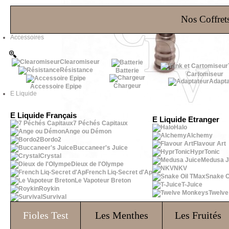
Les Bons Plans
Nos Coffrets
Accessoires
Clearomiseur
Résistance
Batterie
Cartomiseur
Adapta
Chargeur
Accessoire Epipe
E Liquide
E Liquide Français
E Liquide Etranger
7 Péchés Capitaux
Halo
Ange ou Démon
Alchemy
Bordo2
Flavour Art
Buccaneer's Juice
HyprTonic
Crystal
Medusa J
Dieux de l'Olympe
NKV
French Liq-Secret d'Ap
Snake O
Le Vapoteur Breton
T-Juice
Roykin
Twelv
Survival
Fioles
Test
Les Menthes
Les Fruités