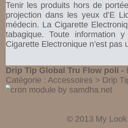
Tenir les produits hors de porté
projection dans les yeux d'E Li
médecin. La Cigarette Electroniq
tabagique. Toute information y
Cigarette Electronique n’est pas
Drip Tip Global Tru Flow poli -
Catégorie :
Accessoires > Drip Ti
© 2013
My Look