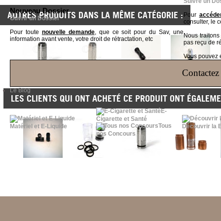
Suivre un Do
Nouveau Dossier
AUTRES PRODUITS DANS LA MÊME CATÉGORIE :
Pour
accéder
Ouvrir un Dossier
consulter, le 
Pour toute
nouvelle demande
, que ce soit pour du Sav, une
Nous traiton
information avant vente, votre droit de rétractation, etc
pas reçu de r
Vous pouvez ég
Contactez 
Le Blog
LES CLIENTS QUI ONT ACHETÉ CE PRODUIT ONT ÉGALEME
E-
Cigarette et Santé
Tous
Matériel et E-Liquide
Découvrir la 
nos Concours