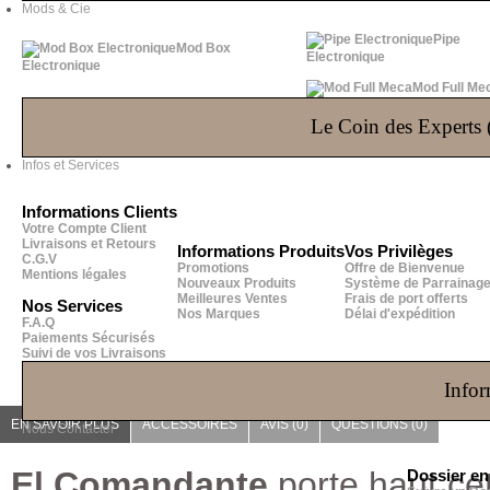
Mods & Cie
Pipe
Mod Box
Electronique
Electronique
Mod Full Me
Le Coin des Experts (
Infos et Services
Informations Clients
Votre Compte Client
Livraisons et Retours
Informations Produits
Vos Privilèges
C.G.V
Promotions
Offre de Bienvenue
Mentions légales
Nouveaux Produits
Système de Parrainag
Meilleures Ventes
Frais de port offerts
Nos Services
Nos Marques
Délai d'expédition
F.A.Q
Paiements Sécurisés
Suivi de vos Livraisons
Infor
EN SAVOIR PLUS
ACCESSOIRES
AVIS (0)
QUESTIONS
(0)
Nous Contacter
El Comandante
porte haut cet
Dossier e