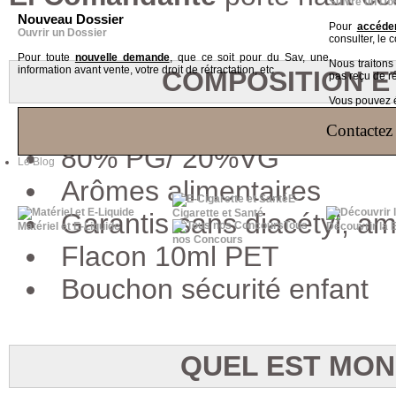
Suivre un Do
Nouveau Dossier
Pour
accéder
Ouvrir un Dossier
consulter, le 
Pour toute
nouvelle demande
, que ce soit pour du Sav, une
Nous traiton
information avant vente, votre droit de rétractation, etc
COMPOSITION E
pas reçu de r
Vous pouvez ég
Contactez 
80% PG/ 20%VG
Le Blog
Arômes alimentaires
E-
Cigarette et Santé
Garantis sans diacétyl, a
Tous
Matériel et E-Liquide
Découvrir la 
nos Concours
Flacon 10ml PET
Bouchon sécurité enfant
QUEL EST MON