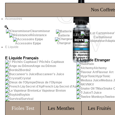
Les Bons Plans
Nos Coffrets
Accessoires
Clearomiseur
Résistance
Batterie
Cartomiseur
Adapta
Chargeur
Accessoire Epipe
E Liquide
E Liquide Français
E Liquide Etranger
7 Péchés Capitaux
Halo
Ange ou Démon
Alchemy
Bordo2
Flavour Art
Buccaneer's Juice
HyprTonic
Crystal
Medusa J
Dieux de l'Olympe
NKV
French Liq-Secret d'Ap
Snake O
Le Vapoteur Breton
T-Juice
Roykin
Twelv
Survival
Fioles
Test
Les Menthes
Les Fruités