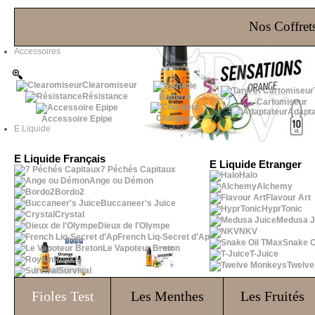
Les Bons Plans
Nos Coffrets
Accessoires
Clearomiseur
Résistance
Batterie
Cartomiseur
Adapta
Chargeur
Accessoire Epipe
E Liquide
E Liquide Français
E Liquide Etranger
7 Péchés Capitaux
Halo
Ange ou Démon
Alchemy
Bordo2
Flavour Art
Buccaneer's Juice
HyprTonic
Crystal
Medusa J
Dieux de l'Olympe
NKV
French Liq-Secret d'Ap
Snake O
Le Vapoteur Breton
T-Juice
Roykin
Twelv
Survival
Fioles
Test
Les Menthes
Les Fruités