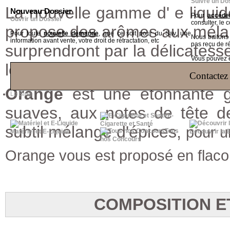
Suivre un Do
La nouvelle gamme d' e liquid
Nouveau Dossier
Pour
accéder
Ouvrir un Dossier
consulter, le 
propose des arômes aux méla
Pour toute
nouvelle demande
, que ce soit pour du Sav, une
Nous traiton
information avant vente, votre droit de rétractation, etc
pas reçu de r
surprendront par la délicatess
Vous pouvez ég
leurs goûts.
Contactez 
Orange
est une étonnante 
Le Blog
suaves, aux notes de tête d
E-
Cigarette et Santé
subtil mélange d'épices,
pour u
Tous
Matériel et E-Liquide
Découvrir la 
nos Concours
Orange vous est proposé en flaco
COMPOSITION E