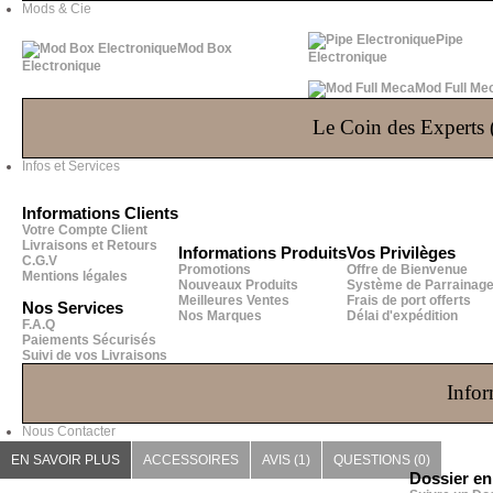
Mods & Cie
Pipe
Mod Box
Electronique
Electronique
Mod Full Me
Le Coin des Experts (
Infos et Services
Informations Clients
Votre Compte Client
Livraisons et Retours
Informations Produits
Vos Privilèges
C.G.V
Promotions
Offre de Bienvenue
Mentions légales
Nouveaux Produits
Système de Parrainag
Meilleures Ventes
Frais de port offerts
Nos Services
Nos Marques
Délai d'expédition
F.A.Q
Paiements Sécurisés
Suivi de vos Livraisons
Infor
Nous Contacter
EN SAVOIR PLUS
ACCESSOIRES
AVIS (1)
QUESTIONS
(0)
Dossier e