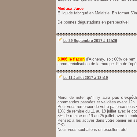
Medusa Juice
E liquide fabriqué en Malaisie. En format 50
De bonnes dégustations en perspective!
Le 29 Septembre 2017 à 12h26
3.00€ le flacon
d'Alchemy, soit 60% de remise
commercialisation de la marque. Fin de l'opér
Le 11 Juillet 2017 à 13h19
Merci de noter qu'il n'y aura
pas d'expédi
commandes passées et validées avant 12h. Rep
Pour vous remercier de votre patience nous v
10% de remise du 11 au 18 juillet avec le c
5% de remise du 19 au 25 juillet avec le co
Pensez à les activer dans votre panier en sa
OK).
Nous vous souhaitons un excellent été!