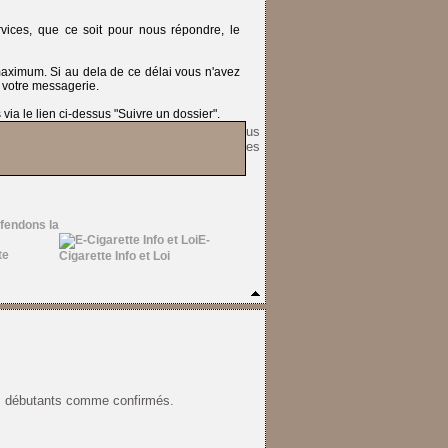
ices, que ce soit pour nous répondre, le
 maximum.
Si au dela de ce délai vous n'avez
 votre messagerie.
ia le lien ci-dessus "Suivre un dossier".
de. Choisissez les deux arômes que vous
tillons en zéro nicotine pour découvrir les
fendons la
E-
Cigarette Info et Loi
urs débutants comme confirmés.