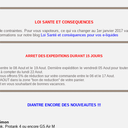
LOI SANTE ET CONSEQUENCES
 de contraintes. Pour vous vapoteurs, ce qui va changer au 1er janvier 2017 v
ormations sur notre blog:
Loi Santé et conséquences pour vos e-liquides
ARRET DES EXPEDITIONS DURANT 15 JOURS
 entre le 08 Aout et le 19 Aout. Dernière expédition le vendredi 05 Aout pour to
à compter du lundi 22 Aout.
vous offrons 5% de réduction sur votre commande entre le 06 et le 17 Aout.
e AOUT dans la zone "bon de reduction" de votre panier.
et en vous souhaitant de bonnes vacances.
DIANTRE ENCORE DES NOUVEAUTES !!!
Démon
k, Protank 4 ou encore GS Air M