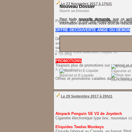
Le 23 Novembre 2017 à 17h31
Nouveau Dossier
Ouvrir un Dossier
Pour toute
nouvelle demande
, que ce soi
Profitez dès ce soir des
promotions
et
offr
information avant vente, votre droit de rétracta
OFFRE DECOUVERTE ANGE OU DEMON
Découvrez la gamme de eliquide Ange o
souhaitez découvrir et faites-nous part de
saveurs qui vous tentent! Sans instructions 
Pour faire votre sélection, cliquez ici
Le Blog
PROMOTIONS
Toujours plus de promotions sur matériel et eli
A découvrir ici
Cigarette et
Matériel et E-Liquide
Offres et promotions valables dans la limite
nos Concou
Le 29 Septembre 2017 à 20h11
Atopack Penguin SE V2 de Joyetech
Cigarette électronique type box, nouveaux c
Eliquides Twelve Monkeys
Eliquide fabriqué au Canada, en format 30ml.