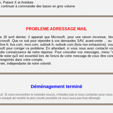
, Patient X et Antidote
e continuer à commander des bases en gros volume
PROBLEME ADRESSAGE MAIL
e 18 avril dernier, il apparait que Microsoft, pour une raison inconnue,
icrosoft. Que ce soit pour répondre à vos demandes SAV, avant-vente ... ou 
live.fr, live.com, msn.com, outlook.fr, outlook.com (liste non exhaustive),
vou
ft pour corriger ce problème. En attendant, si vous nous avez contacté via 
re connaissance de notre réponse. Pour consulter vos messages, menu "nou
de noter qu'il est essentiel lors de l'envoi de votre message de vous être co
nregistrés dans votre compte.
ée, indépendante de notre volonté.
Déménagement terminé
. Si vous rencontrez le moindre soucis, n'hésitez pas à nous contacter pour nous 
 essayé de rendre la plus courte possible ne vous aura pas trop dérangé.