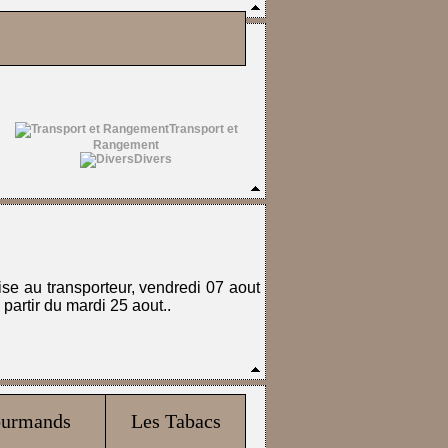
.
Transport et
Rangement
Divers
ise au transporteur, vendredi 07 aout
artir du mardi 25 aout..
ourmands
Les Tabacs