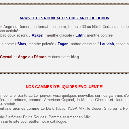
ARRIVEE DES NOUVEAUTES CHEZ ANGE OU DEMON
ez Ange ou Démon, en format concentré, formule 30 ou 50ml. Certains sont le
on activité :
abac doux et rond /
Azazel
, menthe glaciale /
Lilith
: menthe poivrée
run corsé /
Shax
, menthe poivrée /
Zagan
, arôme absinthe /
Lauviah
, tabac a
Crystal
et
Ange ou Démon
et
dans notre
blog
.
NOS GAMMES D'ELIQUIDES EVOLUENT !!!
n de la loi Santé au 1er janvier, voici quelques nouvelles sur nos gammes d'e
Certains arômes, comme l'American Original, la Menthe Glaciale et d'autres
e produit.
 Certains arômes comme Le Dark Tabac, l'USA Mix, le Desert Ship ou la Pom
rs.
ée de 3 arômes: Fruits Rouges, Pomme et American Mix
n sur le site pour étoffer notre catalogue.