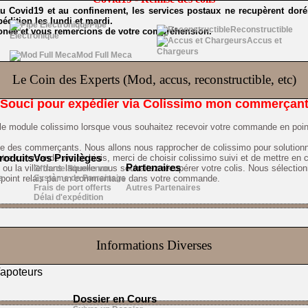
au Covid19 et au confinement, les services postaux ne recupèrent dorén
édition les lundi et mardi.
Pipe
Reconstructible
onée et vous remercions de votre compréhension.
Electronique
Accus et
Chargeurs
Mod Full Meca
Le Coin des Experts (Mod, accus, reconstructible, etc)
Souci pour expédier via Colissimo mon commerçan
le module colissimo lorsque vous souhaitez recevoir votre commande en poin
te des commerçants. Nous allons nous rapprocher de colissimo pour solutionn
votre commande via ce biais, merci de choisir colissimo suivi et de mettre 
roduits
Vos Privilèges
Partenaires
) ou la ville dans laquelle vous souhaitez récupérer votre colis. Nous sélectio
Offre de Bienvenue
e point relais par un commentaire dans votre commande.
s
Système de Parrainage
Frais de port offerts
Autres Partenaires
Délai d'expédition
ette année 2018!
Informations Diverses
Vapoteurs
Dossier en Cours