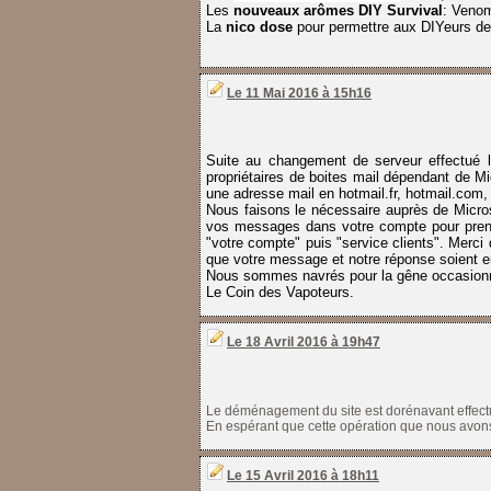
Les
nouveaux arômes DIY Survival
: Venom
La
nico dose
pour permettre aux DIYeurs d
Le 11 Mai 2016 à 15h16
Suite au changement de serveur effectué l
propriétaires de boites mail dépendant de M
une adresse mail en hotmail.fr, hotmail.com, 
Nous faisons le nécessaire auprès de Microso
vos messages dans votre compte pour prend
"votre compte" puis "service clients". Merci 
que votre message et notre réponse soient e
Nous sommes navrés pour la gêne occasionn
Le Coin des Vapoteurs.
Le 18 Avril 2016 à 19h47
Le déménagement du site est dorénavant effectué
En espérant que cette opération que nous avons
Le 15 Avril 2016 à 18h11