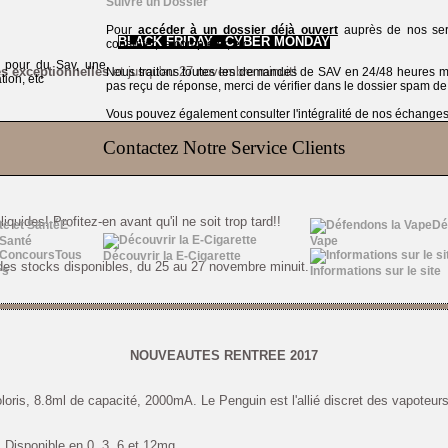
Suivre un Dossier
Pour
accéder à un dossier déjà ouvert
auprès de nos serv
BLACK FRIDAY - CYBER MONDAY
consulter, le compléter, etc
t pour du Sav, une
es exceptionnelles
et jusqu'au 27 novembre minuit!
Nous traitons toutes les demandes de SAV en 24/48 heures
tion, etc
pas reçu de réponse, merci de vérifier dans le dossier spam de
Vous pouvez également consulter l'intégralité de nos échanges v
u Démon avec
deux échantillons de la gamme offerts
pour toute comman
Contactez Notre Service Clients
 votre choix en zone commentaire de votre commande. Vous recevrez vos échan
précises, nous enverrons notre sélection.
quides! Profitez-en avant qu'il ne soit trop tard!!
E-
Dé
 Santé
Vape
Tous
Découvrir la E-Cigarette
 des stocks disponibles, du 25 au 27 novembre minuit.
rs
Informations sur le site
NOUVEAUTES RENTREE 2017
oloris, 8.8ml de capacité, 2000mA. Le Penguin est l'allié discret des vapote
 Disponible en 0, 3, 6 et 12mg