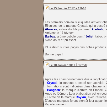
Le 15 Février 2017 à 17h16
Les premiers nouveaux eliquides arrivent ch
Eliquides
de la marque Crystal, qui a cessé s
Abraxas
, arôme double pomme /
Aladiah
, t
Arrivent le 17 février:
Barbas
, arôme bubble gum /
Jeliel
, tabac b
blond doux et puissant
Plus d'info sur les pages des fiches produits
Bonne vape!!
Le 18 Janvier 2017 à 17h58
Après les chamboullements dus à l'applicatio
-
Crystal
: la marque a cessé son activité. 
informations sont indiquées dans chaque fich
-
Hangsen
: la marque s'arrête en France.
Ange ou Démon. Leur élaboration est en cou
- Entrée de la marque
Roykin
, avec l'arriv
D'autres marques feront bientôt leur apparitio
Vapoteusement,