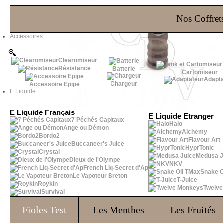
Les Bons Plans
Nos Coffrets
Accessoires
Clearomiseur
Résistance
Batterie
Cartomiseur
Adapta
Chargeur
Accessoire Epipe
E Liquide
E Liquide Français
E Liquide Etranger
7 Péchés Capitaux
Halo
Ange ou Démon
Alchemy
Bordo2
Flavour Art
Buccaneer's Juice
HyprTonic
Crystal
Medusa J
Dieux de l'Olympe
NKV
French Liq-Secret d'Ap
Snake O
Le Vapoteur Breton
T-Juice
Roykin
Twelv
Survival
Fioles
Test
Les Menthes
Les Fruités