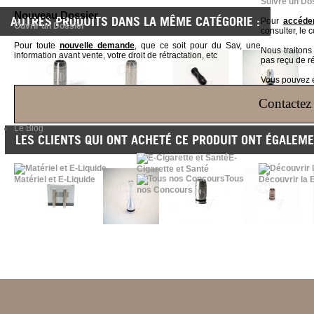
Suivre un Do
Nouveau Dossier
AUTRES PRODUITS DANS LA MÊME CATÉGORIE :
Pour
accéder
Ouvrir un Dossier
consulter, le 
Pour toute
nouvelle demande
, que ce soit pour du Sav, une
Nous traiton
information avant vente, votre droit de rétractation, etc
pas reçu de r
Vous pouvez ég
Contactez 
Le Blog
LES CLIENTS QUI ONT ACHETÉ CE PRODUIT ONT ÉGALEME
E-
Cigarette et Santé
Tous
Matériel et E-Liquide
Découvrir la 
nos Concours