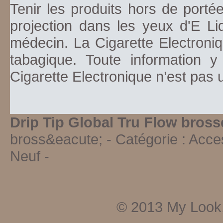
Tenir les produits hors de porté
projection dans les yeux d'E Li
médecin. La Cigarette Electroniq
tabagique. Toute information y
Cigarette Electronique n’est pas
Drip Tip Global Tru Flow bross
bross&eacute;
- Catégorie :
Acces
Neuf
-
© 2013
My Look