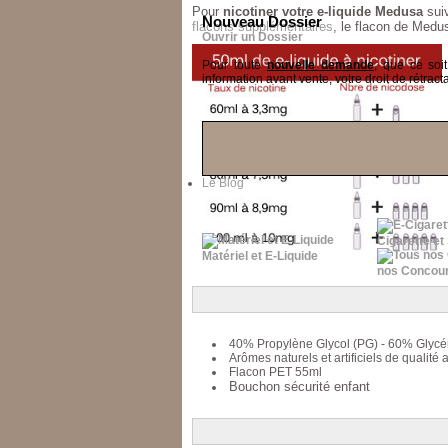
Pour
nicotiner votre e-liquide Medusa
suiv
Nouveau Dossier
flacons supplémentaires
, le flacon de Medu
Ouvrir un Dossier
Pour toute
nouvelle demande
, que ce soi
information avant vente, votre droit de rétracta
Le Blog
Cigarette et
Matériel et E-Liquide
nos Concou
40% Propylène Glycol (PG) - 60% Glycé
Arômes naturels et artificiels de qualité 
Flacon PET 55ml
Bouchon sécurité enfant