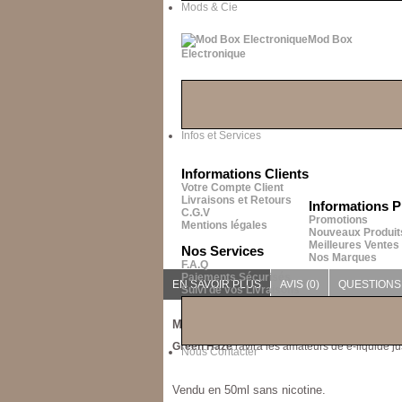
Mods & Cie
Mod Box
Electronique
Infos et Services
Informations Clients
Votre Compte Client
Livraisons et Retours
Informations P
C.G.V
Promotions
Mentions légales
Nouveaux Produit
Meilleures Ventes
Nos Services
Nos Marques
F.A.Q
Paiements Sécurisés
EN SAVOIR PLUS
AVIS (0)
QUESTION
Suivi de vos Livraisons
Medusa Juice
est un fabricant de
E-liquide
Green Haze
ravira les amateurs de e-liquide j
Nous Contacter
Vendu en 50ml sans nicotine.