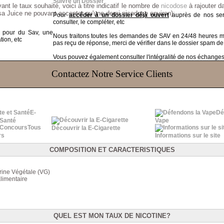
Suivre un Dossier
ant le taux souhaité, voici à titre indicatif le nombre de
nicodose
à rajouter da
sa Juice ne pouvant accepter qu'une demi nicodose environ):
Pour
accéder à un dossier déjà ouvert
auprès de nos serv
consulter, le compléter, etc
t pour du Sav, une
Nous traitons toutes les demandes de SAV en 24/48 heures
tion, etc
pas reçu de réponse, merci de vérifier dans le dossier spam de
Vous pouvez également consulter l'intégralité de nos échanges v
Contactez Notre Service Clients
E-
Dé
 Santé
Vape
Tous
Découvrir la E-Cigarette
rs
Informations sur le site
COMPOSITION ET CARACTERISTIQUES
rine Végétale (VG)
alimentaire
QUEL EST MON TAUX DE NICOTINE?