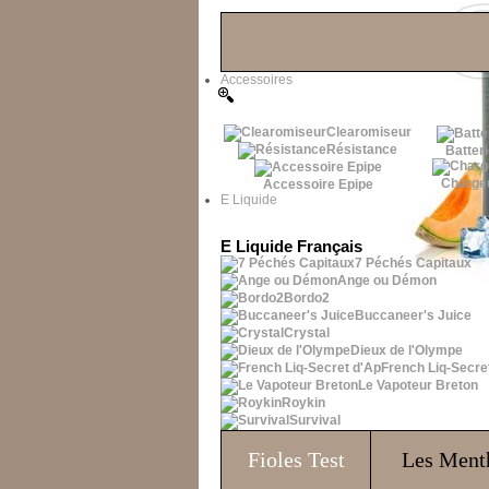
Les Bons Plans
Accessoires
Clearomiseur
Résistance
Batteri
Charge
Accessoire Epipe
E Liquide
E Liquide Français
7 Péchés Capitaux
Ange ou Démon
Bordo2
Buccaneer's Juice
Crystal
Dieux de l'Olympe
French Liq-Secre
Le Vapoteur Breton
Roykin
Survival
Fioles
Test
Les Ment