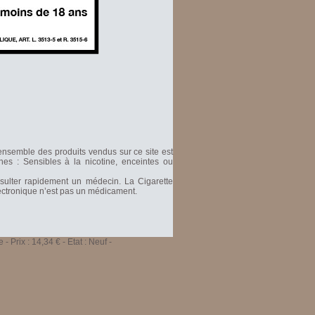
'ensemble des produits vendus sur ce site est
nes : Sensibles à la nicotine, enceintes ou
nsulter rapidement un médecin. La Cigarette
Electronique n’est pas un médicament.
e
-
Prix :
14,34
€ - Etat :
Neuf
-