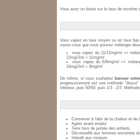
Vous avez un doute sur le taux de nicotine 
Vous vapez en taux moyen ou en taux bas et 
savez-vous que vous pouvez mélanger deux ta
vous vapez du 11/12mg/ml => mélang
22mg/2ml = 11mg/ml
vous vapez du 6/8mg/ml => mélange
16mg/2ml = 8mg/ml
De même, si vous souhaitez
baisser votre
progressivement est une méthode "douce" 
inférieur, puis 50/50, puis 1/3 - 2/3. Métho
Conserver à l'abri de la chaleur et de 
Agiter avant emploi
Tenir hors de portée des enfants
Déconseillé aux femmes enceintes et 
Interdit aux mineurs