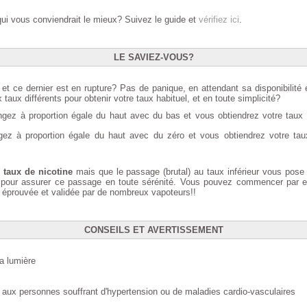
qui vous conviendrait le mieux? Suivez le guide et
vérifiez ici
.
LE SAVIEZ-VOUS?
ce dernier est en rupture? Pas de panique, en attendant sa disponibilité et
ux différents pour obtenir votre taux habituel, et en toute simplicité?
ez à proportion égale du haut avec du bas et vous obtiendrez votre tau
z à proportion égale du haut avec du zéro et vous obtiendrez votre t
 taux de nicotine
mais que le passage (brutal) au taux inférieur vous pose
pour assurer ce passage en toute sérénité. Vous pouvez commencer par ex
de éprouvée et validée par de nombreux vapoteurs!!
CONSEILS ET AVERTISSEMENT
la lumière
aux personnes souffrant d'hypertension ou de maladies cardio-vasculaires