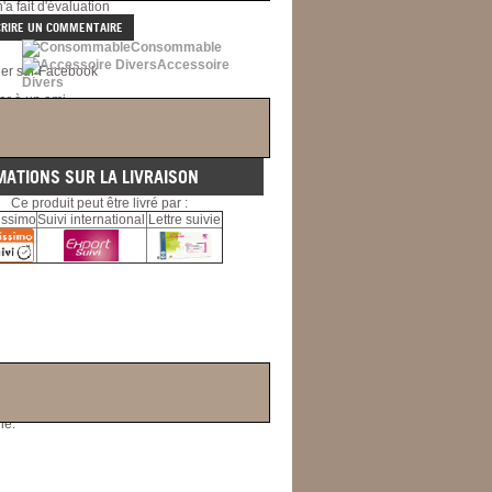
a fait d'évaluation
CRIRE UN COMMENTAIRE
Consommable
Accessoire
ger sur Facebook
Divers
er à un ami
 question
(0)
mer
MATIONS SUR LA LIVRAISON
Ce produit peut être livré par :
issimo
Suivi international
Lettre suivie
he.