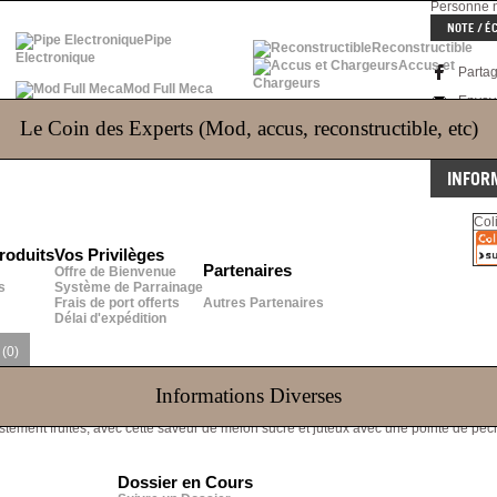
Personne n'
NOTE / É
Pipe
Reconstructible
Electronique
Accus et
Parta
Chargeurs
Mod Full Meca
Envoy
Poser une
Le Coin des Experts (Mod, accus, reconstructible, etc)
Impri
INFOR
Col
roduits
Vos Privilèges
Partenaires
Offre de Bienvenue
s
Système de Parrainage
Frais de port offerts
Autres Partenaires
Délai d'expédition
S
(0)
Informations Diverses
situé dans la province de Kuala Lumpur en Malaisie.
ustement fruités, avec cette saveur de melon sucré et juteux avec une pointe de pêc
Dossier en Cours