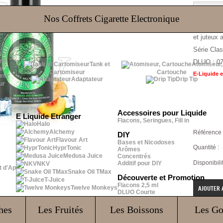
Nos Coffrets Cigarette Electronique
Green Ha
et juteux 
Série Cla
DLUO : 07
Tank et
Atomiseur,
e
Cartomiseur
Cartouche
E-Liquide 
Adaptateur
Drip Tip
ur
Accessoires pour Liquide
E Liquide Etranger
Flacons, Seringues, Fill in
Halo
Alchemy
Référence 
DIY
Flavour Art
Bases et Nicodoses
Quantité :
HyprTonic
Arômes
Medusa Juice
Concentrés
Disponibilit
Additif pour DIY
NKV
t d'Ap
Snake Oil TMax
Découverte et Promotion
T-Juice
Flacons 2,5 ml
Twelve Monkeys
DLUO Courte
hes
Les Fruités
Les Boissons
Les G
Notes et é