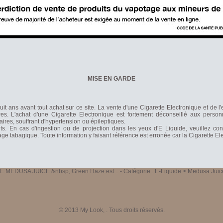
MISE EN GARDE
it ans avant tout achat sur ce site. La vente d'une Cigarette Electronique et de l
s. L'achat d'une Cigarette Electronique est fortement déconseillé aux person
laires, souffrant d'hypertension ou épileptiques.
nts. En cas d'ingestion ou de projection dans les yeux d'E Liquide, veuillez co
rage tabagique. Toute information y faisant référence est erronée car la Cigarette 
 MEDUSA JUICE &nbsp; Green Haze est...
- Catégorie :
E-Liquide > Medusa Juic
© 2013
My Look
, . Tous droits réservés.