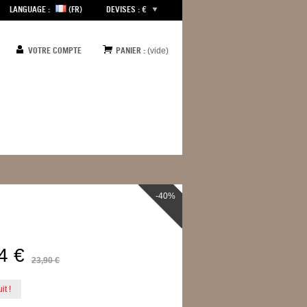
LANGUAGE :
(FR)
DEVISES : €
VOTRE COMPTE
PANIER :
(vide)
-40%
4 €
23,90 €
it !