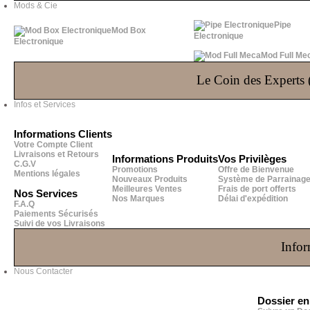
Mods & Cie
Pipe
Mod Box
Electronique
Electronique
Mod Full Me
Le Coin des Experts (
Infos et Services
Informations Clients
Votre Compte Client
Livraisons et Retours
Informations Produits
Vos Privilèges
C.G.V
Promotions
Offre de Bienvenue
Mentions légales
Nouveaux Produits
Système de Parrainag
Meilleures Ventes
Frais de port offerts
Nos Services
Nos Marques
Délai d'expédition
F.A.Q
Paiements Sécurisés
Suivi de vos Livraisons
Infor
Nous Contacter
Dossier e