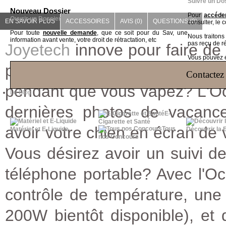
Suivre un Do
Nouveau Dossier
Pour
accéder
Ouvrir un Dossier
EN SAVOIR PLUS
ACCESSOIRES
AVIS (0)
QUESTIONS
(0)
consulter, le 
Pour toute
nouvelle demande
, que ce soit pour du Sav, une
Nous traiton
information avant vente, votre droit de rétractation, etc
pas reçu de r
Joyetech
innove pour faire de l
Vous pouvez ég
pour vos gestes quotidiens.
Contactez 
pendant que vous vapez? L'Ocu
Le Blog
dernières photos de vacanc
E-
Cigarette et Santé
avoir votre chien en écran de v
Tous
Matériel et E-Liquide
Découvrir la 
nos Concours
Vous désirez avoir un suivi d
téléphone portable? Avec l'Ocu
contrôle de température, un
200W bientôt disponible), e