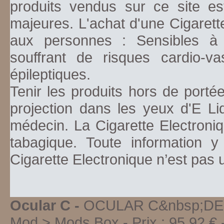
produits vendus sur ce site es
majeures. L'achat d'une Cigarett
aux personnes : Sensibles à la
souffrant de risques cardio-va
épileptiques.
Tenir les produits hors de porté
projection dans les yeux d'E Li
médecin. La Cigarette Electroniq
tabagique. Toute information y
Cigarette Electronique n’est pas
Ocular C -
OCULAR C&nbsp;DE 
Mod > Mods Box
-
Prix :
95,92
€ -