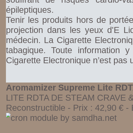
épileptiques.
Tenir les produits hors de porté
projection dans les yeux d'E Li
médecin. La Cigarette Electroniq
tabagique. Toute information y
Cigarette Electronique n’est pas
Aromamizer Supreme Lite RDT
LITE RDTA DE STEAM CRAVE &n
Reconstructible
-
Prix :
42,90
€ - 