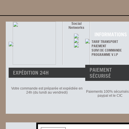
Social
Networks
INFORMATIONS
TARIF TRANSPORT
PAIEMENT
SUIVI DE COMMANDE
PROGRAMME V.I.P
PAIEMENT
EXPÉDITION 24H
SÉCURISÉ
Votre commande est préparée et expédiée en
Paiements 100% sécurisés 
24h (du lundi au vendredi)
paypal et le CIC