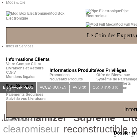
Mods & Cie
Pipe
Mod Box
Electronique
Electronique
Mod Full Me
Le Coin des Experts (
Infos et Services
Informations Clients
Votre Compte Client
Livraisons et Retours
Informations Produits
Vos Privilèges
C.G.V
Promotions
Offre de Bienvenue
Mentions légales
Nouveaux Produits
Système de Parrainag
Meilleures Ventes
Frais de port offerts
Nos Services
EN SAVOIR PLUS
ACCESSOIRES
AVIS (0)
QUESTIONS
(0)
Nos Marques
Délai d'expédition
F.A.Q
Paiements Sécurisés
Suivi de vos Livraisons
Infor
L'
Aromamizer Supreme Li
Nous Contacter
clearomiseur
reconstructible p
Dossier e