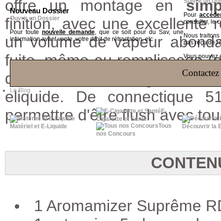
offre un montage en
sim
Suivre un Do
Nouveau Dossier
Pour
accéder
finition,
Ouvrir un Dossier
avec une excellente r
consulter, le 
Pour toute
nouvelle demande
, que ce soit pour du Sav, une
Nous traiton
un volume de vapeur abonda
information avant vente, votre droit de rétractation, etc
pas reçu de r
fuite, même au remplissage (par
Vous pouvez ég
Contactez 
doté d'un aiflow réglable et
Le Blog
eliquide. De connectique 5
permettre d'être flush avec to
E-
Cigarette et Santé
Tous
Matériel et E-Liquide
Découvrir la 
nos Concours
CONTENU
1 Aromamizer Suprême RD