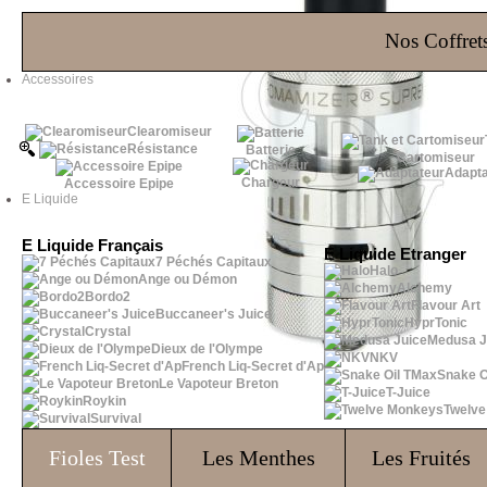
Les Bons Plans
Nos Coffrets
Accessoires
Clearomiseur
Résistance
Batterie
Cartomiseur
Adapta
Chargeur
Accessoire Epipe
E Liquide
E Liquide Français
E Liquide Etranger
7 Péchés Capitaux
Halo
Ange ou Démon
Alchemy
Bordo2
Flavour Art
Buccaneer's Juice
HyprTonic
Crystal
Medusa J
Dieux de l'Olympe
NKV
French Liq-Secret d'Ap
Snake O
Le Vapoteur Breton
T-Juice
Roykin
Twelv
Survival
Fioles
Test
Les Menthes
Les Fruités