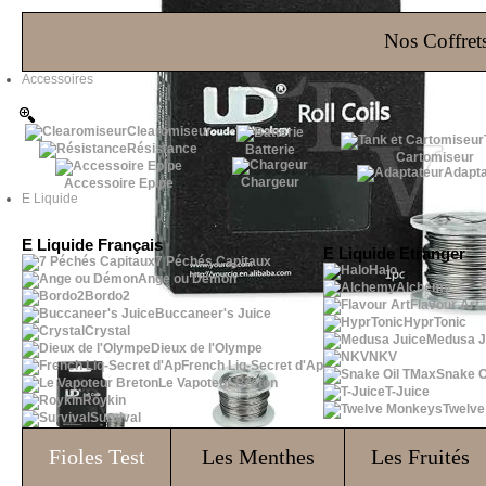
Les Bons Plans
Nos Coffrets
Accessoires
Clearomiseur
Résistance
Batterie
Cartomiseur
Adapta
Chargeur
Accessoire Epipe
E Liquide
E Liquide Français
E Liquide Etranger
7 Péchés Capitaux
Halo
Ange ou Démon
Alchemy
Bordo2
Flavour Art
Buccaneer's Juice
HyprTonic
Crystal
Medusa J
Dieux de l'Olympe
NKV
French Liq-Secret d'Ap
Snake O
Le Vapoteur Breton
T-Juice
Roykin
Twelv
Survival
Fioles
Test
Les Menthes
Les Fruités