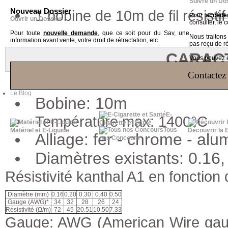
Suivre un Do
Nouveau Dossier
1 bobine de 10m de fil résisti
Pour
accéder
Ouvrir un Dossier
consulter, le 
Pour toute
nouvelle demande
, que ce soit pour du Sav, une
Nous traiton
information avant vente, votre droit de rétractation, etc
pas reçu de r
CARAC
Vous pouvez ég
Contactez 
Le Blog
Bobine: 10m
E-
Température max: 1400°C
Cigarette et Santé
Tous
Matériel et E-Liquide
Découvrir la 
Alliage: fer - chrome - al
nos Concours
Diamètres existants: 0.16,
Résistivité kanthal A1 en fonction
Diamètre (mm)
0.16
0.20
0.30
0.40
0.50
Gauge (AWG)*
34
32
28
26
24
Résistivité (Ω/m)
72
45
20.51
10.50
7.33
Gauge: AWG (American Wire gauge