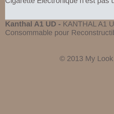
Cigarette Electronique n’est pas
Kanthal A1 UD -
KANTHAL A1 
Consommable pour Reconstructi
© 2013
My Look