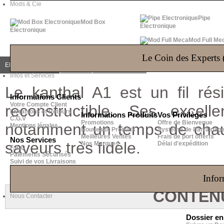
Mods & Cie
Pipe
Mod Box
Electronique
Electronique
Mod Full Me
Le Coin des Experts (
EN SAVOIR PLUS
AVIS (0)
QUESTIONS
(0)
Infos et Services
Le kanthal A1 est un fil rési
Informations Clients
Votre Compte Client
reconstructible. Ses excel
Livraisons et Retours
Informations Produits
Vos Privilèges
C.G.V
Promotions
Offre de Bienvenue
notamment un temps de chauf
Mentions légales
Nouveaux Produits
Système de Parrainag
Meilleures Ventes
Frais de port offerts
Nos Services
saveurs très fidèle.
Nos Marques
Délai d'expédition
F.A.Q
Paiements Sécurisés
Suivi de vos Livraisons
Infor
CONTENU
Nous Contacter
Dossier e