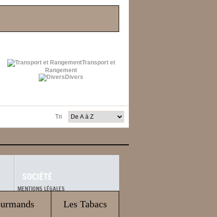
Transport et
Rangement
Divers
Tri
SOCIÉTÉ
MENTIONS LÉGALES
CGV
ourmands
Les Tabacs
ECIG ET SANTÉ
PARTENAIRES