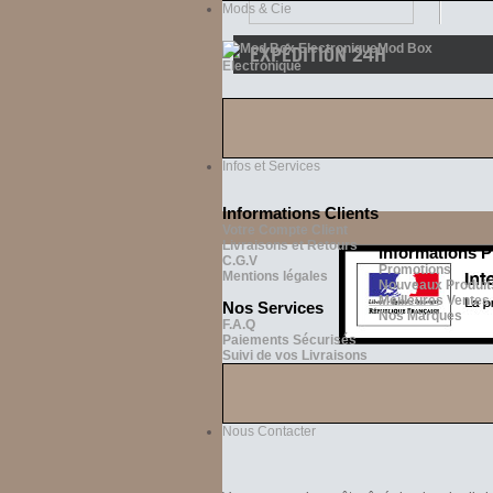
Mods & Cie
Mod Box
EXPÉDITION 24H
Electronique
Votre commande est préparée et expédié
24h (du lundi au vendredi)
Infos et Services
Informations Clients
Votre Compte Client
Livraisons et Retours
Informations P
C.G.V
Promotions
Mentions légales
Nouveaux Produit
Meilleures Ventes
Nos Services
Nos Marques
F.A.Q
Paiements Sécurisés
Suivi de vos Livraisons
Nous Contacter