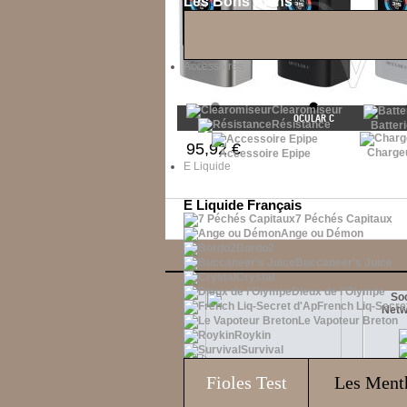
Les Bons Plans
Accessoires
Clearomiseur
OCULAR C
Résistance
Batteri
95,92 €
Charge
Accessoire Epipe
E Liquide
E Liquide Français
7 Péchés Capitaux
Ange ou Démon
Bordo2
Buccaneer's Juice
Crystal
Dieux de l'Olympe
Soc
French Liq-Secre
Netw
Le Vapoteur Breton
Roykin
Survival
Fioles
Test
Les Ment