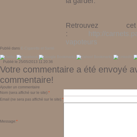
la garder.
Retrouvez 
:
http://carnets.
vapoteurs
Publié dans
E-Cigarette et Santé
Publié le 25/05/2013 11:20:36
Votre commentaire a été envoyé av
commentaire!
Ajouter un commentaire
Nom (sera affiché sur le site):
*
Email (ne sera pas affiché sur le site):
*
Message:
*