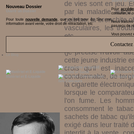
Suivre un Do
de vies sont en jeu. 
Nouveau Dossier
Pour
accéder
par la maladie aussi,
Ouvrir un Dossier
consulter, le 
poitrine, la bronchite 
Pour toute
nouvelle demande
, que ce soit pour du Sav, une
Nous traiton
information avant vente, votre droit de rétractation, etc
pas reçu de r
vasculaires, les troub
etc...
Vous pouvez ég
Je ne suis pas là pour
Contactez 
(je précise n'avoir au
Le Blog
cette jeune industrie e
crois qu'il est inac
E-
Cigarette et Santé
condamnable, de tergiv
Tous
Matériel et E-Liquide
Découvrir la 
nos Concours
la cigarette électroniq
lorsque le comparateur
l'on fume. Les hom
consomment le tabac e
sachets de tabac qu'i
exigé dans leur traité 
interdit à la vente, com