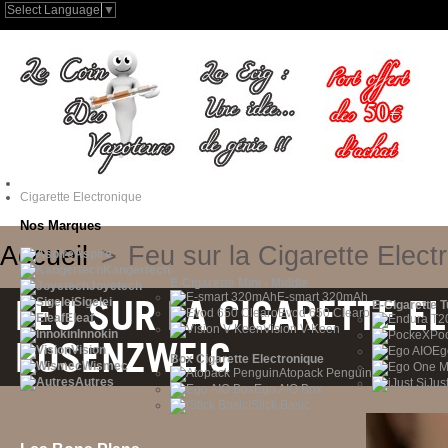
Select Language
▼
Cigarette Electronique
Nos Marques
Accueil
>
Feu sur la Cigarette Elec
Aspire
Kangertech
E-Cigarette Mini - Middle
Joyetech
E-smart 320mAh
FEU SUR LA CIGARETTE E
Sigelei
E-Cigarette 
Evod 650 Clearo
Eleaf
Vision V-Keen
Innokin
Po
ROSENZWEIG
Vision
Eg
Box Cigarette Electronique
Wismec
Atopack Penguin
Autres
iJus
Ego AIO Box
IStick Basic