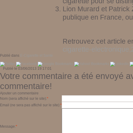
cigarette pour se disti
Lion Murard et Patrick
publique en France, ou
Retrouvez cet article e
cigarette-electronique
Publié dans
E-Cigarette et Santé
Publié le 03/06/2013 19:17:01
Votre commentaire a été envoyé av
commentaire!
Ajouter un commentaire
Nom (sera affiché sur le site):
*
Email (ne sera pas affiché sur le site):
*
Message:
*