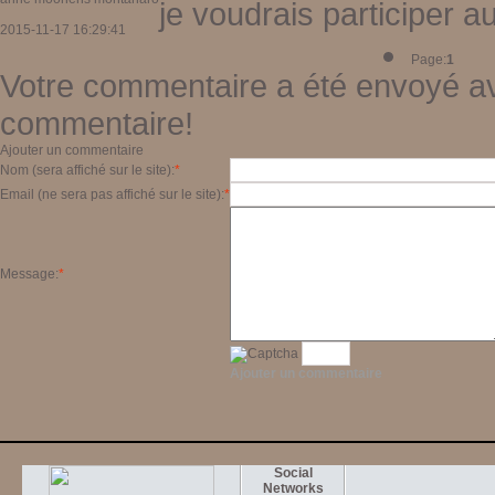
je voudrais participer 
2015-11-17 16:29:41
Page:
1
Votre commentaire a été envoyé av
commentaire!
Ajouter un commentaire
Nom (sera affiché sur le site):
*
Email (ne sera pas affiché sur le site):
*
Message:
*
Ajouter un commentaire
Social
Networks