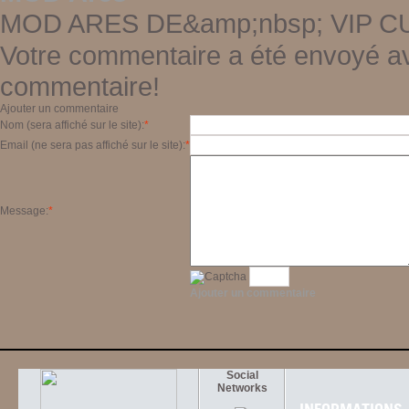
MOD ARES DE&amp;nbsp; VIP CU
Votre commentaire a été envoyé av
commentaire!
Ajouter un commentaire
Nom (sera affiché sur le site):
*
Email (ne sera pas affiché sur le site):
*
Message:
*
Ajouter un commentaire
Social
Networks