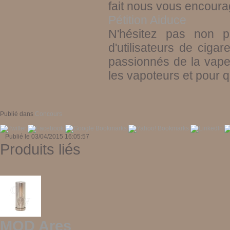
fait nous vous encourag
Pétition Aiduce
N'hésitez pas non pl
d'utilisateurs de ciga
passionnés de la vape 
les vapoteurs et pour q
Publié dans
Concours
Publié le 03/04/2015 16:05:57
Produits liés
MOD Ares