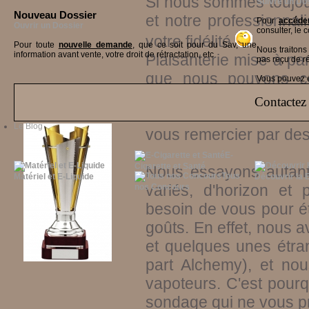
Si nous sommes toujou
Suivre un Do
Nouveau Dossier
et notre professionnali
Pour
accéder
Ouvrir un Dossier
consulter, le 
votre fidélité
Pour toute
nouvelle demande
, que ce soit pour du Sav, une
Nous traiton
information avant vente, votre droit de rétractation, etc
Plaisanterie mise à p
pas reçu de r
que nous pouvons con
Vous pouvez ég
meilleurs produits pos
Contactez 
fêter cet anniversair
Le Blog
vous remercier par de
E-
Cigarette et Santé
Nous essayons autant
Tous
Matériel et E-Liquide
Découvrir la 
variés, d'horizon et 
nos Concours
besoin de vous pour é
goûts. En effet, nous 
et quelques unes étra
part Alchemy), et no
vapoteurs. C'est pourq
sondage qui ne vous p