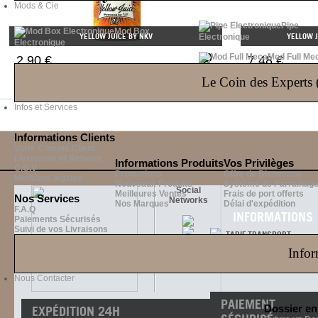
Mods & Cie
Pipe
Mod Box
YELLOW JUICE BY NKV
YELLOW J
Electronique
Electronique
Mod Full Me
2,90 €
7,48 €
Le Coin des Experts (
Infos et Services
Informations Clients
Votre Compte Client
Livraisons et Retours
Informations Produits
Vos Privilèges
C.G.V
Promotions
Offre de Bienvenue
Mentions légales
Nouveaux Produits
Système de Parrainag
Social
Meilleures Ventes
Frais de port offerts
Nos Services
Networks
Nos Marques
Délai d'expédition
F.A.Q
INFORMATIONS
Paiements Sécurisés
Suivi de vos Livraisons
TARIF TRANSPORT
PAIEMENT
Infor
SUIVI DE COMMANDE
PROGRAMME V.I.P
Nous Contacter
PAIEMENT
Dossier e
EXPÉDITION 24H