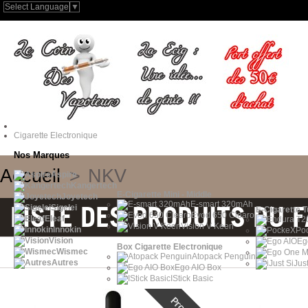
Select Language
▼
Cigarette Electronique
Nos Marques
Accueil
>
NKV
Aspire
Kangertech
E-Cigarette Mini - Middle
Joyetech
E-smart 320mAh
LISTE DES PRODUITS DU F
Sigelei
E-Cigarette 
Evod 650 Clearo
Eleaf
Vision V-Keen
Innokin
Po
Vision
Eg
Box Cigarette Electronique
Wismec
Atopack Penguin
Autres
iJus
Ego AIO Box
IStick Basic