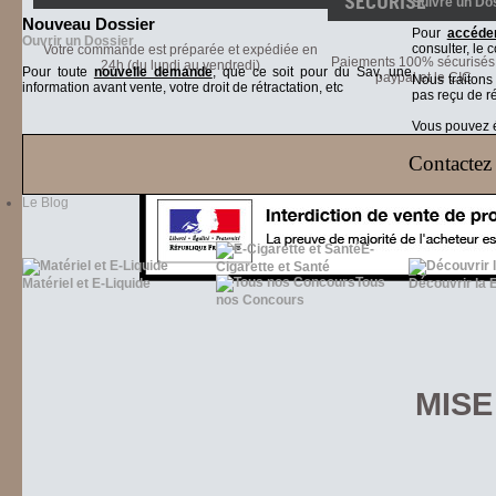
SÉCURISÉ
Suivre un Do
Nouveau Dossier
Pour
accéder
Ouvrir un Dossier
consulter, le 
Votre commande est préparée et expédiée en
Paiements 100% sécurisés 
24h (du lundi au vendredi)
Pour toute
nouvelle demande
, que ce soit pour du Sav, une
paypal et le CIC
Nous traiton
information avant vente, votre droit de rétractation, etc
pas reçu de r
Vous pouvez ég
Contactez 
Le Blog
E-
Cigarette et Santé
Tous
Matériel et E-Liquide
Découvrir la 
nos Concours
MISE