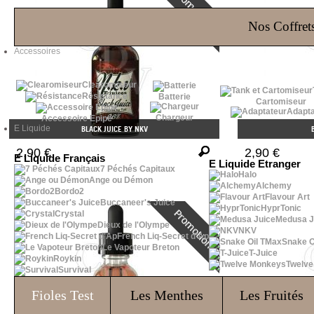
Les Bons Plans
Nos Coffrets
Accessoires
Clearomiseur
Résistance
Batterie
Cartomiseur
Adapta
Chargeur
Accessoire Epipe
E Liquide
BLACK JUICE BY NKV
2,90 €
2,90 €
E Liquide Français
E Liquide Etranger
7 Péchés Capitaux
Halo
Ange ou Démon
Alchemy
Bordo2
Flavour Art
Buccaneer's Juice
HyprTonic
Crystal
Medusa J
Dieux de l'Olympe
NKV
French Liq-Secret d'Ap
Snake O
Le Vapoteur Breton
T-Juice
Roykin
Twelv
Survival
Fioles
Test
Les Menthes
Les Fruités