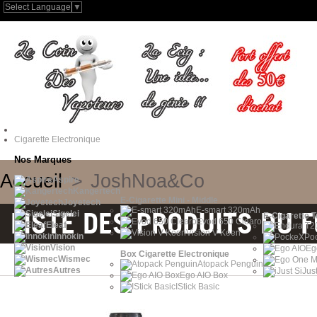
Select Language
▼
Cigarette Electronique
Nos Marques
Accueil
>
JoshNoa&Co
Aspire
Kangertech
E-Cigarette Mini - Middle
Joyetech
E-smart 320mAh
LISTE DES PRODUITS DU
Sigelei
E-Cigarette 
Evod 650 Clearo
Eleaf
Vision V-Keen
Innokin
Po
Vision
Eg
Box Cigarette Electronique
Wismec
Atopack Penguin
Autres
iJus
Ego AIO Box
IStick Basic