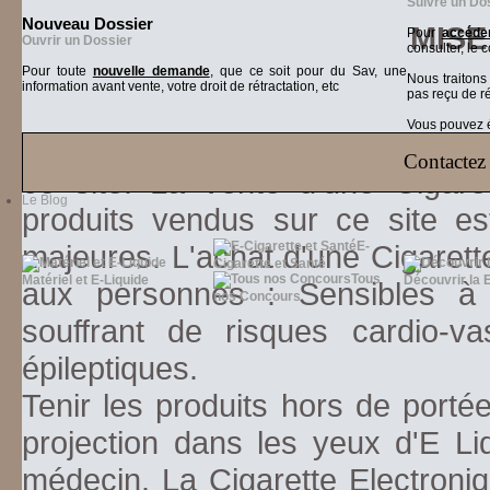
Suivre un Do
Nouveau Dossier
MISE
Pour
accéder
Ouvrir un Dossier
consulter, le 
Pour toute
nouvelle demande
, que ce soit pour du Sav, une
Nous traiton
information avant vente, votre droit de rétractation, etc
pas reçu de r
Vous pouvez ég
Vous reconnaissez être âgé de pl
Contactez 
ce site. La vente d'une Cigare
Le Blog
produits vendus sur ce site es
majeures. L'achat d'une Cigarett
E-
Cigarette et Santé
Tous
Matériel et E-Liquide
Découvrir la 
aux personnes : Sensibles à la
nos Concours
souffrant de risques cardio-va
épileptiques.
Tenir les produits hors de porté
projection dans les yeux d'E Li
médecin. La Cigarette Electroniq