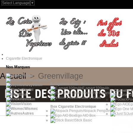
Select Language
▼
Cigarette Electronique
Nos Marques
Accueil
>
Greenvillage
Aspire
Kangertech
E-Cigarette Mini - Middle
Joyetech
E-smart 320mAh
LISTE DES PRODUITS DU 
Sigelei
E-Cigarette 
Evod 650 Clearo
Eleaf
Vision V-Keen
Innokin
Po
Vision
Eg
Box Cigarette Electronique
Wismec
Atopack Penguin
Autres
iJus
Ego AIO Box
IStick Basic