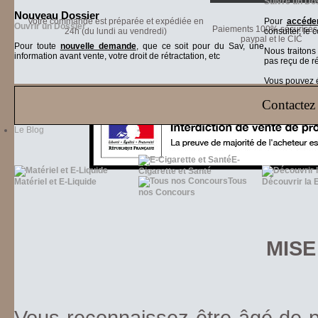
Suivre un Do
Nouveau Dossier
Votre commande est préparée et expédiée en
Pour
accéder
Ouvrir un Dossier
Paiements 100% sécurisés 
24h (du lundi au vendredi)
consulter, le 
paypal et le CIC
Pour toute
nouvelle demande
, que ce soit pour du Sav, une
Nous traiton
information avant vente, votre droit de rétractation, etc
pas reçu de r
Vous pouvez ég
Contactez 
Le Blog
E-
Cigarette et Santé
Tous
Matériel et E-Liquide
Découvrir la 
nos Concours
MISE
Vous reconnaissez être âgé de pl