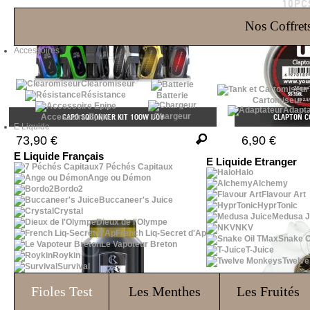
Les Bons Plans
Nos Coffrets
Accessoires
Clearomiseur
Résistance
Batterie
Cartomiseur
Adapta
Chargeur
Accessoire Epipe
CAPO SQUONKER KIT 100W IJOY
CLAPTON C
E Liquide
73,90 €
6,90 €
E Liquide Français
E Liquide Etranger
7 Péchés Capitaux
Halo
Ange ou Démon
Alchemy
Bordo2
Flavour Art
Buccaneer's Juice
HyprTonic
Crystal
Medusa J
Dieux de l'Olympe
NKV
French Liq-Secret d'Ap
Snake O
Le Vapoteur Breton
T-Juice
Roykin
Twelv
Survival
Fioles
Test
Les Menthes
Les Fruités