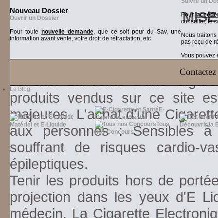
Suivre un Do
Nouveau Dossier
MISE
Pour
accéder
Ouvrir un Dossier
consulter, le 
Pour toute
nouvelle demande
, que ce soit pour du Sav, une
Nous traiton
information avant vente, votre droit de rétractation, etc
pas reçu de r
Vous pouvez ég
Vous reconnaissez être âgé de pl
Contactez 
ce site. La vente d'une Cigare
Le Blog
produits vendus sur ce site es
majeures. L'achat d'une Cigarett
E-
Cigarette et Santé
Tous
Matériel et E-Liquide
Découvrir la 
aux personnes : Sensibles à la
nos Concours
souffrant de risques cardio-va
épileptiques.
Tenir les produits hors de porté
projection dans les yeux d'E Li
médecin. La Cigarette Electroniq