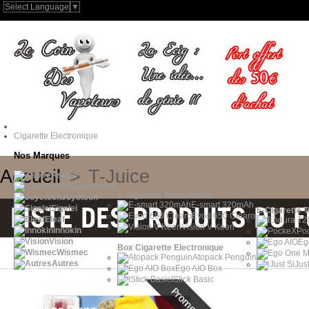
Select Language
▼
Cigarette Electronique
Nos Marques
Accueil
>
T-Juice
Aspire
Kangertech
E-Cigarette Mini - Middle
Joyetech
E-smart 320mAh
LISTE DES PRODUITS DU 
Sigelei
E-Cigarette 
Evod 650 Clearo
Eleaf
Vision V-Keen
Innokin
Po
Vision
Eg
Box Cigarette Electronique
Wismec
Atopack Penguin
Autres
iJus
Ego AIO Box
IStick Basic