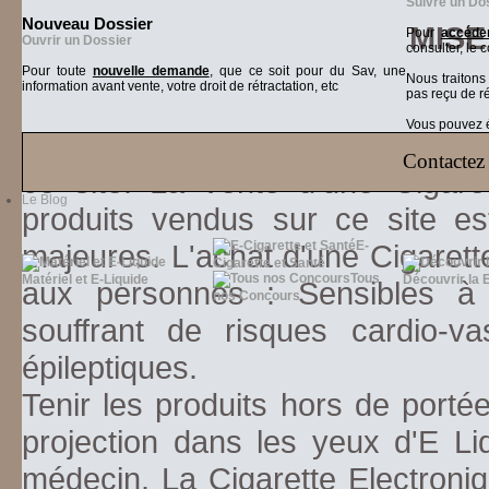
Suivre un Do
Nouveau Dossier
MISE
Pour
accéder
Ouvrir un Dossier
consulter, le 
Pour toute
nouvelle demande
, que ce soit pour du Sav, une
Nous traiton
information avant vente, votre droit de rétractation, etc
pas reçu de r
Vous pouvez ég
Vous reconnaissez être âgé de pl
Contactez 
ce site. La vente d'une Cigare
Le Blog
produits vendus sur ce site es
majeures. L'achat d'une Cigarett
E-
Cigarette et Santé
Tous
Matériel et E-Liquide
Découvrir la 
aux personnes : Sensibles à la
nos Concours
souffrant de risques cardio-va
épileptiques.
Tenir les produits hors de porté
projection dans les yeux d'E Li
médecin. La Cigarette Electroniq