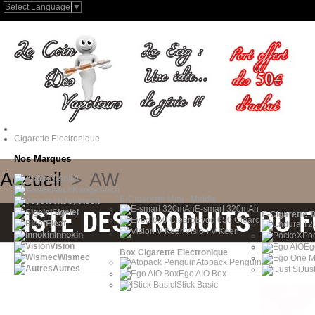
Select Language
▼
Cigarette Electronique
Nos Marques
Accueil
>
AW
Aspire
Kangertech
E-Cigarette Mini - Middle
Joyetech
E-smart 320mAh
LISTE DES PRODUITS DU 
Sigelei
E-Cigarette 
Evod 650 Clearo
Eleaf
Vision V-Keen
Innokin
Po
Vision
Eg
Box Cigarette Electronique
Wismec
Atopack Penguin
Autres
iJus
Ego AIO Box
IStick Basic