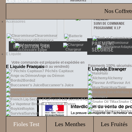
Les Bons Plans
Networks
INFORMATIONS
Nos Coffrets
TARIF TRANSPORT
PAIEMENT
Accessoires
SUIVI DE COMMANDE
PROGRAMME V.I.P
Clearomiseur
Résistance
Batterie
PAIEMENT
Cartomiseur
EXPÉDITION 24H
Adapta
SÉCURISÉ
Chargeur
Accessoire Epipe
E Liquide
Votre commande est préparée et expédiée en
Paiements 100% sécurisés 
E Liquide Français
24h (du lundi au vendredi)
E Liquide Etranger
paypal et le CIC
7 Péchés Capitaux
Halo
Ange ou Démon
Alchemy
Bordo2
Flavour Art
Buccaneer's Juice
HyprTonic
Crystal
Medusa J
Dieux de l'Olympe
NKV
French Liq-Secret d'Ap
Snake O
Le Vapoteur Breton
T-Juice
Roykin
Twelv
Survival
Fioles
Test
Les Menthes
Les Fruités